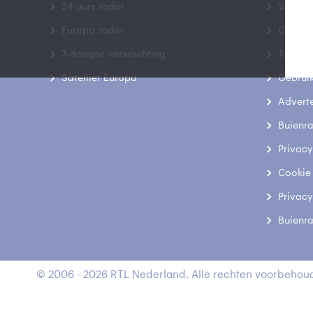
24 uurs radar
Veelge
Europa radar
Contac
7-daagse verwachting
Toegank
Satelliet Europa
Gebrui
Advert
Buienr
Privacy
Cookie
Privacy
Buienr
© 2006 - 2026 RTL Nederland. Alle rechten voorbehoud