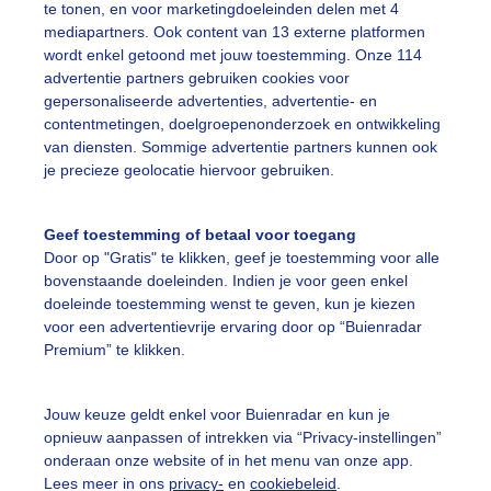
te tonen, en voor marketingdoeleinden delen met 4
r: ben Saanen
Gemaakt: 11-11-2025, 29x bekeken
mediapartners. Ook content van 13 externe platformen
wordt enkel getoond met jouw toestemming. Onze 114
advertentie partners gebruiken cookies voor
atuur
Herfst
Zon
gepersonaliseerde advertenties, advertentie- en
contentmetingen, doelgroepenonderzoek en ontwikkeling
van diensten. Sommige advertentie partners kunnen ook
ekijk slideshow
je precieze geolocatie hiervoor gebruiken.
Geef toestemming of betaal voor toegang
Door op "Gratis" te klikken, geef je toestemming voor alle
bovenstaande doeleinden. Indien je voor geen enkel
doeleinde toestemming wenst te geven, kun je kiezen
Een moment geduld
voor een advertentievrije ervaring door op “Buienradar
Premium” te klikken.
Jouw keuze geldt enkel voor Buienradar en kun je
uienradar
Mijn weer
opnieuw aanpassen of intrekken via “Privacy-instellingen”
onderaan onze website of in het menu van onze app.
fsgegevens
De Bilt
Lees meer in ons
privacy-
en
cookiebeleid
.