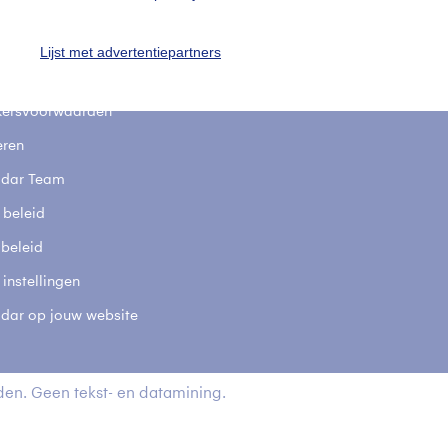
stelde vragen
t
Lijst met advertentiepartners
elijkheid
kersvoorwaarden
eren
adar Team
 beleid
 beleid
 instellingen
adar op jouw website
en. Geen tekst- en datamining.