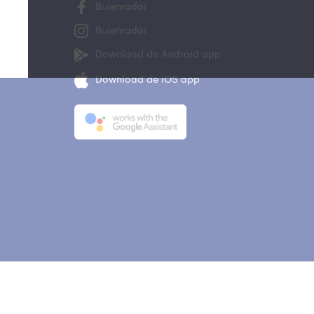
Buienradar
Buienradar
Download de Android app
Download de iOS app