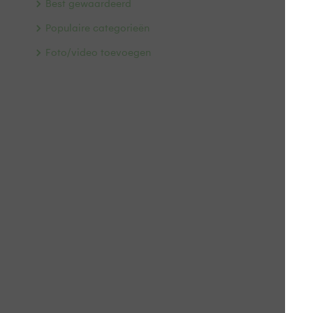
Best gewaardeerd
Populaire categorieën
Foto/video toevoegen
pra