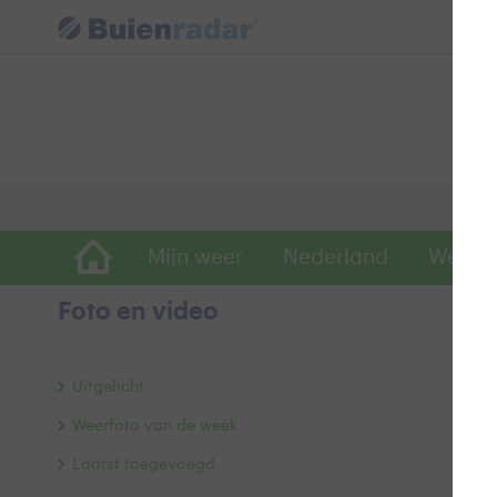
Mijn weer
Nederland
Wereld
Foto en video
p
Uitgelicht
Weerfoto van de week
Laatst toegevoegd