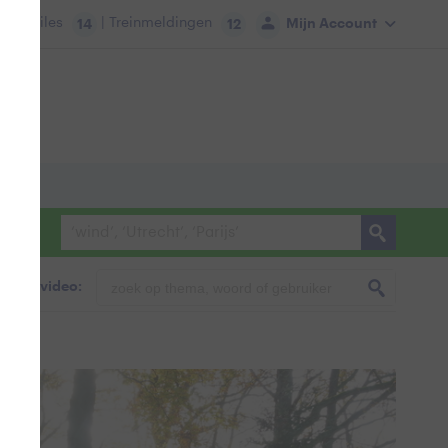
tie:
Files
| Treinmeldingen
Mijn Account
14
12
foto & video: