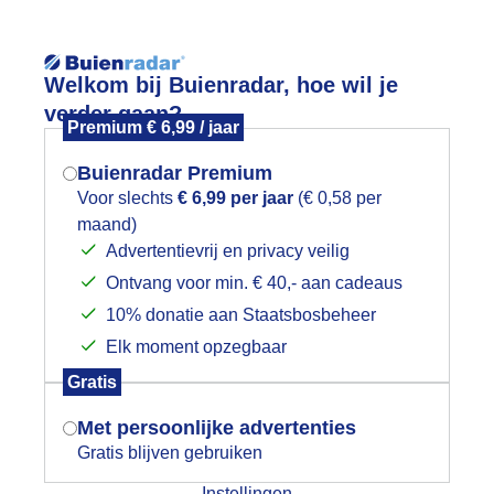
Reisinforma
Welkom bij Buienradar, hoe wil je
verder gaan?
Premium € 6,99 / jaar
Buienradar Premium
Voor slechts
€ 6,99 per jaar
(€ 0,58 per
Lees meer.
maand)
Mogen we je locatie gebruiken voor
Advertentievrij en privacy veilig
wijd
Foto en video
Weerzine
het weer?
Ontvang voor min. € 40,- aan cadeaus
10% donatie aan Staatsbosbeheer
Zoeken in 
Elk moment opzegbaar
Indien je hier nog geen akkoord op hebt
rachtig herfstweer
Gratis
gegeven, verschijnt er zo een pop-up uit
je browser waarin deze toestemming
Met persoonlijke advertenties
gevraagd wordt.
Gratis blijven gebruiken
Instellingen