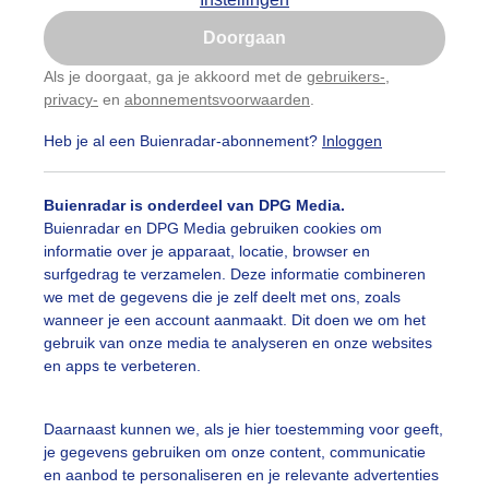
Is goed, toon de popup
Doorgaan
Nu niet, misschien later
Als je doorgaat, ga je akkoord met de
gebruikers-
,
privacy-
en
abonnementsvoorwaarden
.
Gebruik je Safari en wil je niet elke dag deze pop-up
zien?
Heb je al een Buienradar-abonnement?
Inloggen
Klik
hier
om dit aan te passen
Buienradar is onderdeel van DPG Media.
Buienradar en DPG Media gebruiken cookies om
informatie over je apparaat, locatie, browser en
surfgedrag te verzamelen. Deze informatie combineren
we met de gegevens die je zelf deelt met ons, zoals
wanneer je een account aanmaakt. Dit doen we om het
gebruik van onze media te analyseren en onze websites
en apps te verbeteren.
Daarnaast kunnen we, als je hier toestemming voor geeft,
je gegevens gebruiken om onze content, communicatie
chtig herfstweer met veel zon vanochtend, heerlijk geniet
en aanbod te personaliseren en je relevante advertenties