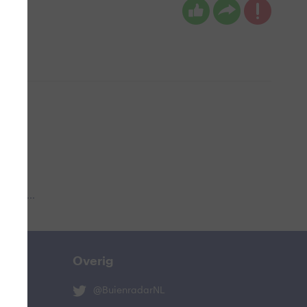
 aub...
Overig
@BuienradarNL