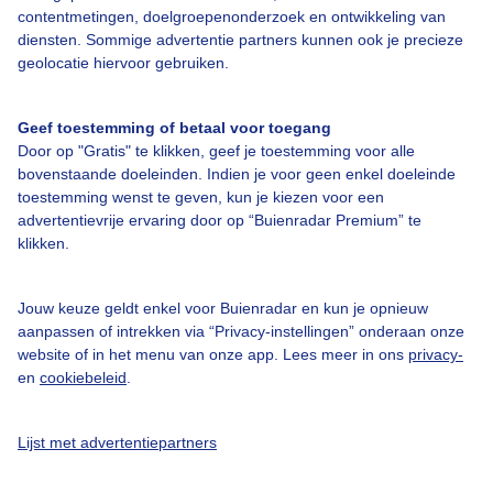
Over Buienradar
contentmetingen, doelgroepenonderzoek en ontwikkeling van
diensten. Sommige advertentie partners kunnen ook je precieze
geolocatie hiervoor gebruiken.
Bedrijfsgegevens
Veelgestelde vragen
Geef toestemming of betaal voor toegang
Contact
Door op "Gratis" te klikken, geef je toestemming voor alle
bovenstaande doeleinden. Indien je voor geen enkel doeleinde
Toegankelijkheid
toestemming wenst te geven, kun je kiezen voor een
Gebruikersvoorwaarden
advertentievrije ervaring door op “Buienradar Premium” te
klikken.
Adverteren
Buienradar Team
Jouw keuze geldt enkel voor Buienradar en kun je opnieuw
Privacy beleid
aanpassen of intrekken via “Privacy-instellingen” onderaan onze
website of in het menu van onze app. Lees meer in ons
privacy-
Cookie beleid
en
cookiebeleid
.
Privacy instellingen
Gratis weerdata
Lijst met advertentiepartners
@BuienradarNL