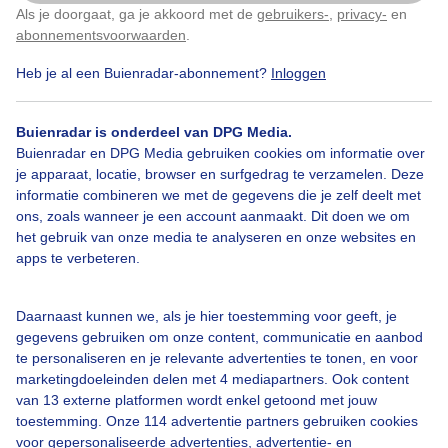
Als je doorgaat, ga je akkoord met de
gebruikers-
,
privacy-
en
Klik
hier
om dit aan te passen
Gemaakt: 09-11-2025, 27x bekeken
abonnementsvoorwaarden
.
Heb je al een Buienradar-abonnement?
Inloggen
Zon
Zonsondergang
Buienradar is onderdeel van DPG Media.
Buienradar en DPG Media gebruiken cookies om informatie over
Bekijk slideshow
je apparaat, locatie, browser en surfgedrag te verzamelen. Deze
informatie combineren we met de gegevens die je zelf deelt met
ons, zoals wanneer je een account aanmaakt. Dit doen we om
het gebruik van onze media te analyseren en onze websites en
apps te verbeteren.
Een moment geduld aub...
Daarnaast kunnen we, als je hier toestemming voor geeft, je
gegevens gebruiken om onze content, communicatie en aanbod
te personaliseren en je relevante advertenties te tonen, en voor
marketingdoeleinden delen met 4 mediapartners. Ook content
van 13 externe platformen wordt enkel getoond met jouw
toestemming. Onze 114 advertentie partners gebruiken cookies
voor gepersonaliseerde advertenties, advertentie- en