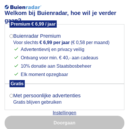
Welkom bij Buienradar, hoe wil je verder
gaan?
Premium € 6,99 / jaar
Mogen we je locatie gebruiken voor het
Laatste zonnestralen van vandaag
weer?
Buienradar Premium
Voor slechts
€ 6,99 per jaar
(€ 0,58 per maand)
Advertentievrij en privacy veilig
Ontvang voor min. € 40,- aan cadeaus
Indien je hier nog geen akkoord op hebt gegeven,
verschijnt er zo een pop-up uit je browser waarin
10% donatie aan Staatsbosbeheer
deze toestemming gevraagd wordt.
Elk moment opzegbaar
Gratis
Is goed, toon de popup
Met persoonlijke advertenties
Gratis blijven gebruiken
Schotersingel
Instellingen
Nu niet, misschien later
Door: Marjon Adamidis - van Geldorp
Doorgaan
Gebruik je Safari en wil je niet elke dag deze pop-up zien?