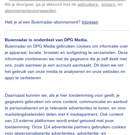
Als je doorgaat, ga je akkoord met de
gebruikers-
,
privacy-
en
Klik
hier
om dit aan te passen
abonnementsvoorwaarden
.
Heb je al een Buienradar-abonnement?
Inloggen
Herfst
Zon
Wolken
Buienradar is onderdeel van DPG Media.
Buienradar en DPG Media gebruiken cookies om informatie over
Bekijk slideshow
je apparaat, locatie, browser en surfgedrag te verzamelen. Deze
informatie combineren we met de gegevens die je zelf deelt met
ons, zoals wanneer je een account aanmaakt. Dit doen we om
het gebruik van onze media te analyseren en onze websites en
apps te verbeteren.
Een moment geduld aub...
Daarnaast kunnen we, als je hier toestemming voor geeft, je
gegevens gebruiken om onze content, communicatie en aanbod
te personaliseren en je relevante advertenties te tonen, en voor
marketingdoeleinden delen met 4 mediapartners. Ook content
van 13 externe platformen wordt enkel getoond met jouw
toestemming. Onze 114 advertentie partners gebruiken cookies
voor gepersonaliseerde advertenties, advertentie- en
Over Buienradar