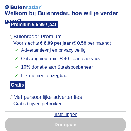
Welkom bij Buienradar, hoe wil je verder
gaan?
Premium € 6,99 / jaar
Mogen we je locatie gebruiken voor het
Hardlopen wedstrijd!
weer?
Buienradar Premium
Voor slechts
€ 6,99 per jaar
(€ 0,58 per maand)
Advertentievrij en privacy veilig
Ontvang voor min. € 40,- aan cadeaus
Indien je hier nog geen akkoord op hebt gegeven,
verschijnt er zo een pop-up uit je browser waarin
10% donatie aan Staatsbosbeheer
deze toestemming gevraagd wordt.
Elk moment opzegbaar
Gratis
Is goed, toon de popup
Met persoonlijke advertenties
Gratis blijven gebruiken
Mooie herfstweer!
Instellingen
Nu niet, misschien later
Door: Nely V Frankenhuijzen
Gemaakt: 09-11-2025, 43x bekeken
Doorgaan
Gebruik je Safari en wil je niet elke dag deze pop-up zien?