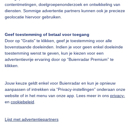
contentmetingen, doelgroepenonderzoek en ontwikkeling van
diensten. Sommige advertentie partners kunnen ook je precieze
Bedrijfsgegevens
geolocatie hiervoor gebruiken.
Veelgestelde vragen
Geef toestemming of betaal voor toegang
Contact
Door op "Gratis" te klikken, geef je toestemming voor alle
Toegankelijkheid
bovenstaande doeleinden. Indien je voor geen enkel doeleinde
toestemming wenst te geven, kun je kiezen voor een
Gebruikersvoorwaarden
advertentievrije ervaring door op “Buienradar Premium” te
klikken.
Adverteren
Buienradar Team
Jouw keuze geldt enkel voor Buienradar en kun je opnieuw
Privacy beleid
aanpassen of intrekken via “Privacy-instellingen” onderaan onze
website of in het menu van onze app. Lees meer in ons
privacy-
Cookie beleid
en
cookiebeleid
.
Privacy instellingen
Gratis weerdata
Lijst met advertentiepartners
@BuienradarNL