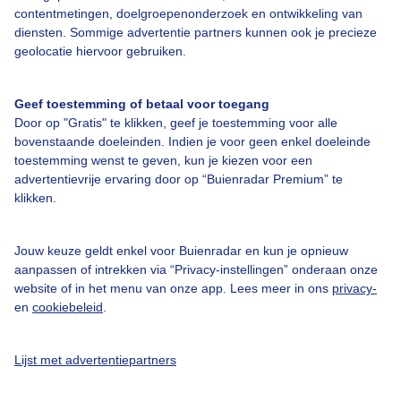
Over Buienradar
contentmetingen, doelgroepenonderzoek en ontwikkeling van
diensten. Sommige advertentie partners kunnen ook je precieze
geolocatie hiervoor gebruiken.
Bedrijfsgegevens
Veelgestelde vragen
Geef toestemming of betaal voor toegang
Door op "Gratis" te klikken, geef je toestemming voor alle
Contact
bovenstaande doeleinden. Indien je voor geen enkel doeleinde
Toegankelijkheid
toestemming wenst te geven, kun je kiezen voor een
advertentievrije ervaring door op “Buienradar Premium” te
Gebruikersvoorwaarden
klikken.
Adverteren
Buienradar Team
Jouw keuze geldt enkel voor Buienradar en kun je opnieuw
aanpassen of intrekken via “Privacy-instellingen” onderaan onze
Privacy beleid
website of in het menu van onze app. Lees meer in ons
privacy-
en
cookiebeleid
.
Cookie beleid
Privacy instellingen
Lijst met advertentiepartners
Gratis weerdata