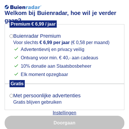
Welkom bij Buienradar, hoe wil je verder
gaan?
Premium € 6,99 / jaar
Mogen we je locatie gebruiken voor het
Zon en wolken.
weer?
Buienradar Premium
Voor slechts
€ 6,99 per jaar
(€ 0,58 per maand)
Advertentievrij en privacy veilig
Ontvang voor min. € 40,- aan cadeaus
Indien je hier nog geen akkoord op hebt gegeven,
verschijnt er zo een pop-up uit je browser waarin
10% donatie aan Staatsbosbeheer
deze toestemming gevraagd wordt.
Elk moment opzegbaar
Gratis
Is goed, toon de popup
Met persoonlijke advertenties
Gratis blijven gebruiken
Vanmiddag, 13.41 uur, zon en mooie wisselende
Instellingen
wolkenvelden in Groningen.
Nu niet, misschien later
Doorgaan
Door: Gerrit Draaisma.
Gemaakt: 09-11-2025, 41x bekeken
Gebruik je Safari en wil je niet elke dag deze pop-up zien?