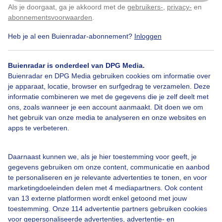
Als je doorgaat, ga je akkoord met de
gebruikers-
,
privacy-
en
Klik
hier
om dit aan te passen
abonnementsvoorwaarden
.
Heb je al een Buienradar-abonnement?
Inloggen
Zon
Wolken
Buienradar is onderdeel van DPG Media.
Buienradar en DPG Media gebruiken cookies om informatie over
je apparaat, locatie, browser en surfgedrag te verzamelen. Deze
Bekijk slideshow
informatie combineren we met de gegevens die je zelf deelt met
ons, zoals wanneer je een account aanmaakt. Dit doen we om
het gebruik van onze media te analyseren en onze websites en
apps te verbeteren.
Een moment geduld aub...
Daarnaast kunnen we, als je hier toestemming voor geeft, je
gegevens gebruiken om onze content, communicatie en aanbod
te personaliseren en je relevante advertenties te tonen, en voor
marketingdoeleinden delen met 4 mediapartners. Ook content
van 13 externe platformen wordt enkel getoond met jouw
toestemming. Onze 114 advertentie partners gebruiken cookies
voor gepersonaliseerde advertenties, advertentie- en