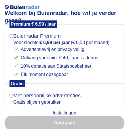
Welkom bij Buienradar, hoe wil je verder
gaan?
Premium € 6,99 / jaar
Mogen we je locatie gebruiken voor het
Heemse verdwijnt bijna in de mist
weer?
Buienradar Premium
Voor slechts
€ 6,99 per jaar
(€ 0,58 per maand)
Advertentievrij en privacy veilig
Ontvang voor min. € 40,- aan cadeaus
Indien je hier nog geen akkoord op hebt gegeven,
verschijnt er zo een pop-up uit je browser waarin
10% donatie aan Staatsbosbeheer
deze toestemming gevraagd wordt.
Elk moment opzegbaar
Gratis
Is goed, toon de popup
Met persoonlijke advertenties
Gratis blijven gebruiken
Bijna opgeslokt door de mist
Instellingen
Nu niet, misschien later
Door: Mark Klos
Gemaakt: 08-11-2025, 235x bekeken
Doorgaan
Gebruik je Safari en wil je niet elke dag deze pop-up zien?