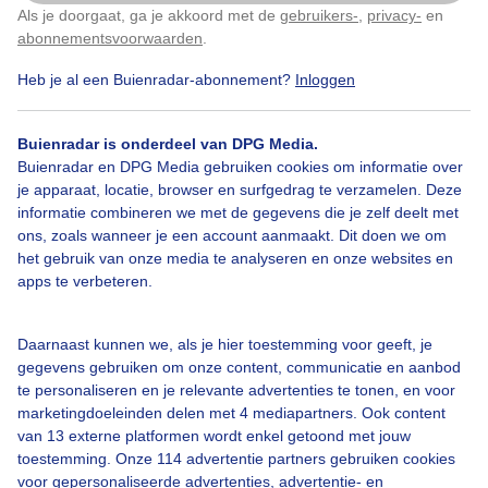
Als je doorgaat, ga je akkoord met de
gebruikers-
,
privacy-
en
Klik
hier
om dit aan te passen
abonnementsvoorwaarden
.
Heb je al een Buienradar-abonnement?
Inloggen
Herfst
Zon
Wolken
Buienradar is onderdeel van DPG Media.
Buienradar en DPG Media gebruiken cookies om informatie over
Bekijk slideshow
je apparaat, locatie, browser en surfgedrag te verzamelen. Deze
informatie combineren we met de gegevens die je zelf deelt met
ons, zoals wanneer je een account aanmaakt. Dit doen we om
het gebruik van onze media te analyseren en onze websites en
apps te verbeteren.
Een moment geduld aub...
Daarnaast kunnen we, als je hier toestemming voor geeft, je
gegevens gebruiken om onze content, communicatie en aanbod
te personaliseren en je relevante advertenties te tonen, en voor
marketingdoeleinden delen met 4 mediapartners. Ook content
van 13 externe platformen wordt enkel getoond met jouw
toestemming. Onze 114 advertentie partners gebruiken cookies
voor gepersonaliseerde advertenties, advertentie- en
Over Buienradar