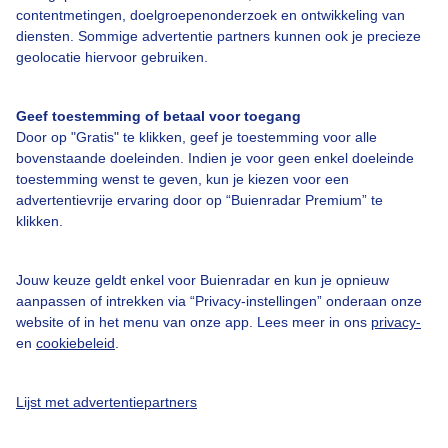
contentmetingen, doelgroepenonderzoek en ontwikkeling van
diensten. Sommige advertentie partners kunnen ook je precieze
Bedrijfsgegevens
geolocatie hiervoor gebruiken.
Veelgestelde vragen
Geef toestemming of betaal voor toegang
Contact
Door op "Gratis" te klikken, geef je toestemming voor alle
Toegankelijkheid
bovenstaande doeleinden. Indien je voor geen enkel doeleinde
toestemming wenst te geven, kun je kiezen voor een
Gebruikersvoorwaarden
advertentievrije ervaring door op “Buienradar Premium” te
klikken.
Adverteren
Buienradar Team
Jouw keuze geldt enkel voor Buienradar en kun je opnieuw
Privacy beleid
aanpassen of intrekken via “Privacy-instellingen” onderaan onze
website of in het menu van onze app. Lees meer in ons
privacy-
Cookie beleid
en
cookiebeleid
.
Privacy instellingen
Gratis weerdata
Lijst met advertentiepartners
@BuienradarNL