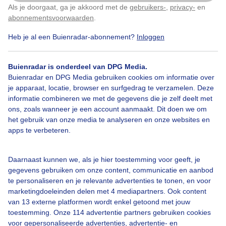
Als je doorgaat, ga je akkoord met de
gebruikers-
,
privacy-
en
Klik
hier
om dit aan te passen
abonnementsvoorwaarden
.
Heb je al een Buienradar-abonnement?
Inloggen
Zon
Wolken
Zonsondergang
Buienradar is onderdeel van DPG Media.
Buienradar en DPG Media gebruiken cookies om informatie over
je apparaat, locatie, browser en surfgedrag te verzamelen. Deze
Bekijk slideshow
informatie combineren we met de gegevens die je zelf deelt met
ons, zoals wanneer je een account aanmaakt. Dit doen we om
het gebruik van onze media te analyseren en onze websites en
apps te verbeteren.
Een moment geduld aub...
Daarnaast kunnen we, als je hier toestemming voor geeft, je
gegevens gebruiken om onze content, communicatie en aanbod
te personaliseren en je relevante advertenties te tonen, en voor
marketingdoeleinden delen met 4 mediapartners. Ook content
van 13 externe platformen wordt enkel getoond met jouw
toestemming. Onze 114 advertentie partners gebruiken cookies
voor gepersonaliseerde advertenties, advertentie- en