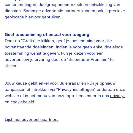
Over Buienradar
contentmetingen, doelgroepenonderzoek en ontwikkeling van
diensten. Sommige advertentie partners kunnen ook je precieze
geolocatie hiervoor gebruiken.
Bedrijfsgegevens
Veelgestelde vragen
Geef toestemming of betaal voor toegang
Door op "Gratis" te klikken, geef je toestemming voor alle
Contact
bovenstaande doeleinden. Indien je voor geen enkel doeleinde
Toegankelijkheid
toestemming wenst te geven, kun je kiezen voor een
advertentievrije ervaring door op “Buienradar Premium” te
Gebruikersvoorwaarden
klikken.
Adverteren
Buienradar Team
Jouw keuze geldt enkel voor Buienradar en kun je opnieuw
aanpassen of intrekken via “Privacy-instellingen” onderaan onze
Privacy beleid
website of in het menu van onze app. Lees meer in ons
privacy-
en
cookiebeleid
.
Cookie beleid
Privacy instellingen
Lijst met advertentiepartners
Gratis weerdata