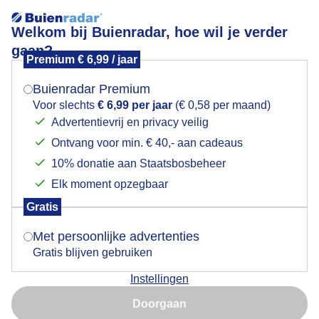
Welkom bij Buienradar, hoe wil je verder
gaan?
Premium € 6,99 / jaar
Mogen we je locatie gebruiken voor het
zonsondergang
weer?
Buienradar Premium
Voor slechts
€ 6,99 per jaar
(€ 0,58 per maand)
Advertentievrij en privacy veilig
Ontvang voor min. € 40,- aan cadeaus
Indien je hier nog geen akkoord op hebt gegeven,
verschijnt er zo een pop-up uit je browser waarin
10% donatie aan Staatsbosbeheer
deze toestemming gevraagd wordt.
Elk moment opzegbaar
Gratis
Is goed, toon de popup
Met persoonlijke advertenties
Gratis blijven gebruiken
mooie zonsondergang met langzaam toenemende
Instellingen
bewolking
Nu niet, misschien later
Doorgaan
Door: ben Saanen
Gemaakt: 08-11-2025, 783x bekeken
Gebruik je Safari en wil je niet elke dag deze pop-up zien?