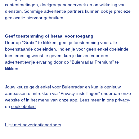
Over Buienradar
contentmetingen, doelgroepenonderzoek en ontwikkeling van
diensten. Sommige advertentie partners kunnen ook je precieze
geolocatie hiervoor gebruiken.
Bedrijfsgegevens
Veelgestelde vragen
Geef toestemming of betaal voor toegang
Door op "Gratis" te klikken, geef je toestemming voor alle
Contact
bovenstaande doeleinden. Indien je voor geen enkel doeleinde
Toegankelijkheid
toestemming wenst te geven, kun je kiezen voor een
advertentievrije ervaring door op “Buienradar Premium” te
Gebruikersvoorwaarden
klikken.
Adverteren
Buienradar Team
Jouw keuze geldt enkel voor Buienradar en kun je opnieuw
aanpassen of intrekken via “Privacy-instellingen” onderaan onze
Privacy beleid
website of in het menu van onze app. Lees meer in ons
privacy-
en
cookiebeleid
.
Cookie beleid
Privacy instellingen
Lijst met advertentiepartners
Gratis weerdata