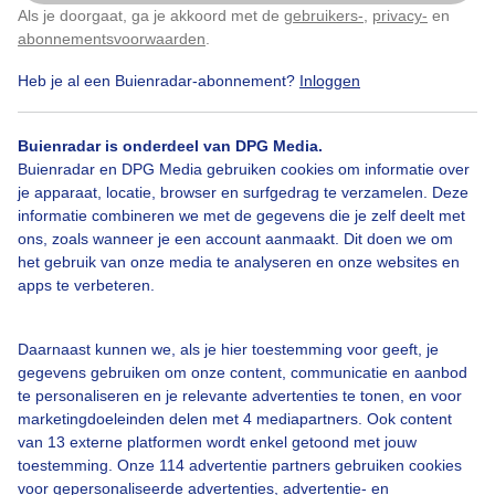
Als je doorgaat, ga je akkoord met de
gebruikers-
,
privacy-
en
Klik
hier
om dit aan te passen
abonnementsvoorwaarden
.
Heb je al een Buienradar-abonnement?
Inloggen
#mist
#mistig
#weerspiegeling
Buienradar is onderdeel van DPG Media.
Buienradar en DPG Media gebruiken cookies om informatie over
je apparaat, locatie, browser en surfgedrag te verzamelen. Deze
Bekijk slideshow
informatie combineren we met de gegevens die je zelf deelt met
ons, zoals wanneer je een account aanmaakt. Dit doen we om
het gebruik van onze media te analyseren en onze websites en
apps te verbeteren.
Een moment geduld aub...
Daarnaast kunnen we, als je hier toestemming voor geeft, je
gegevens gebruiken om onze content, communicatie en aanbod
te personaliseren en je relevante advertenties te tonen, en voor
marketingdoeleinden delen met 4 mediapartners. Ook content
van 13 externe platformen wordt enkel getoond met jouw
toestemming. Onze 114 advertentie partners gebruiken cookies
voor gepersonaliseerde advertenties, advertentie- en