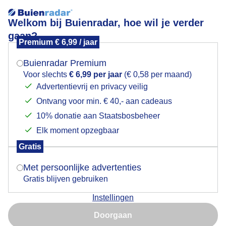
Welkom bij Buienradar, hoe wil je verder
gaan?
Premium € 6,99 / jaar
Mogen we je locatie gebruiken voor het
Dichte mist boven het Hoendiep in Zuidhorn
weer?
vanmiddag
Buienradar Premium
Voor slechts
€ 6,99 per jaar
(€ 0,58 per maand)
Advertentievrij en privacy veilig
Ontvang voor min. € 40,- aan cadeaus
Indien je hier nog geen akkoord op hebt gegeven,
verschijnt er zo een pop-up uit je browser waarin
10% donatie aan Staatsbosbeheer
deze toestemming gevraagd wordt.
Elk moment opzegbaar
Gratis
Is goed, toon de popup
Met persoonlijke advertenties
Na vier uur vanmiddag is de mist weer dichter
Gratis blijven gebruiken
geworden , de omgeving weerspiegelt in het water
Instellingen
van het Hoendiep
Nu niet, misschien later
Doorgaan
Door: Arnout Bolt
Gemaakt: 08-11-2025, 27x bekeken
Gebruik je Safari en wil je niet elke dag deze pop-up zien?