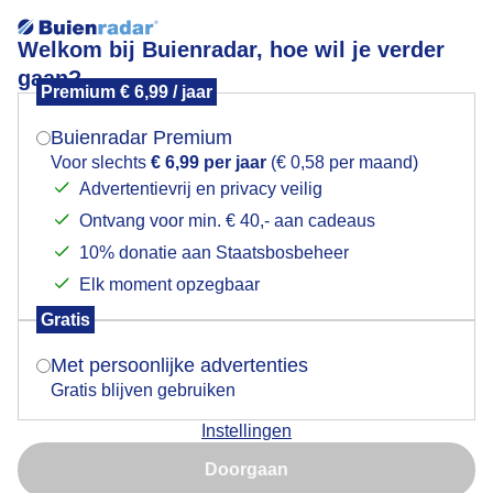
Welkom bij Buienradar, hoe wil je verder
gaan?
Premium € 6,99 / jaar
Mogen we je locatie gebruiken voor het
Oplossende mist, zo en opklaringen in Houten
weer?
Buienradar Premium
Voor slechts
€ 6,99 per jaar
(€ 0,58 per maand)
Advertentievrij en privacy veilig
Ontvang voor min. € 40,- aan cadeaus
Indien je hier nog geen akkoord op hebt gegeven,
verschijnt er zo een pop-up uit je browser waarin
10% donatie aan Staatsbosbeheer
deze toestemming gevraagd wordt.
Elk moment opzegbaar
Gratis
Is goed, toon de popup
Met persoonlijke advertenties
Gratis blijven gebruiken
Deze foto is gemaakt in de loop van de ochtend bij
Instellingen
Houten, waar de zon doorbreekt en de mist wordt
Nu niet, misschien later
verdreven door enerzijds een klein beetje wind en de
Doorgaan
zon die de mist langzaam oplost.
Gebruik je Safari en wil je niet elke dag deze pop-up zien?