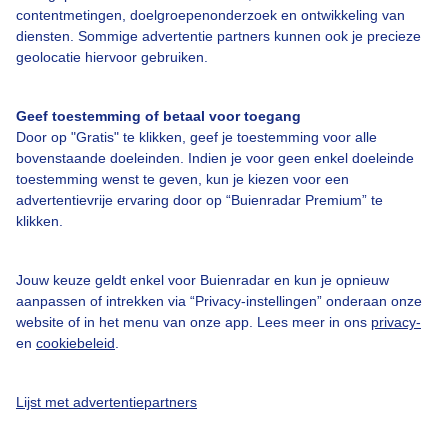
contentmetingen, doelgroepenonderzoek en ontwikkeling van
diensten. Sommige advertentie partners kunnen ook je precieze
Over Buienradar
geolocatie hiervoor gebruiken.
Bedrijfsgegevens
Geef toestemming of betaal voor toegang
Door op "Gratis" te klikken, geef je toestemming voor alle
Veelgestelde vragen
bovenstaande doeleinden. Indien je voor geen enkel doeleinde
toestemming wenst te geven, kun je kiezen voor een
Contact
advertentievrije ervaring door op “Buienradar Premium” te
Toegankelijkheid
klikken.
Gebruikersvoorwaarden
Jouw keuze geldt enkel voor Buienradar en kun je opnieuw
Adverteren
aanpassen of intrekken via “Privacy-instellingen” onderaan onze
Buienradar Team
website of in het menu van onze app. Lees meer in ons
privacy-
en
cookiebeleid
.
Privacy beleid
Cookie beleid
Lijst met advertentiepartners
Privacy instellingen