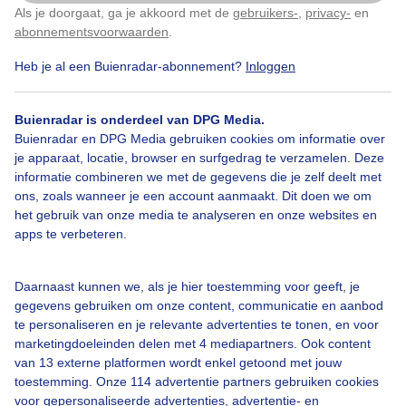
Als je doorgaat, ga je akkoord met de
gebruikers-
,
privacy-
en
Klik
hier
om dit aan te passen
abonnementsvoorwaarden
.
Door: Arco Visser
Gemaakt: 08-11-2025, 145x bekeken
Heb je al een Buienradar-abonnement?
Inloggen
Buienradar is onderdeel van DPG Media.
#mist
Zon
Wolken
Buienradar en DPG Media gebruiken cookies om informatie over
je apparaat, locatie, browser en surfgedrag te verzamelen. Deze
informatie combineren we met de gegevens die je zelf deelt met
ons, zoals wanneer je een account aanmaakt. Dit doen we om
Bekijk slideshow
het gebruik van onze media te analyseren en onze websites en
apps te verbeteren.
Daarnaast kunnen we, als je hier toestemming voor geeft, je
gegevens gebruiken om onze content, communicatie en aanbod
Een moment geduld aub...
te personaliseren en je relevante advertenties te tonen, en voor
marketingdoeleinden delen met 4 mediapartners. Ook content
van 13 externe platformen wordt enkel getoond met jouw
toestemming. Onze 114 advertentie partners gebruiken cookies
voor gepersonaliseerde advertenties, advertentie- en