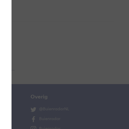
 aub...
Overig
@BuienradarNL
Buienradar
Buienradar