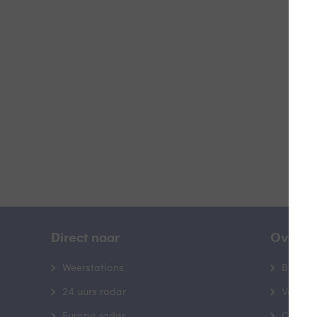
Z
B
Direct naar
Over B
Weerstations
Bedrij
24 uurs radar
Veelge
Europa radar
Contac