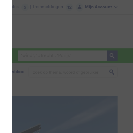
tie:
Files
| Treinmeldingen
Mijn Account
5
12
foto & video: