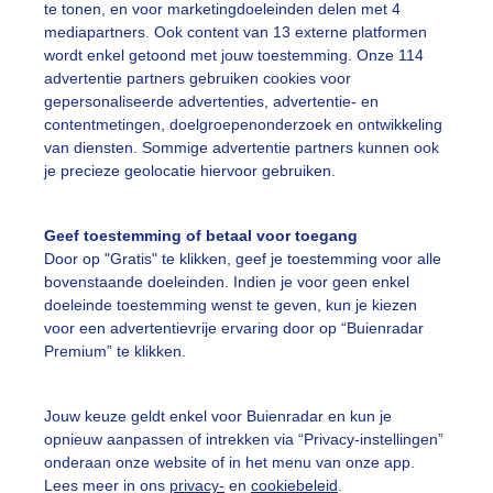
te tonen, en voor marketingdoeleinden delen met 4
mediapartners. Ook content van 13 externe platformen
on
wordt enkel getoond met jouw toestemming. Onze 114
advertentie partners gebruiken cookies voor
gepersonaliseerde advertenties, advertentie- en
ekijk slideshow
contentmetingen, doelgroepenonderzoek en ontwikkeling
van diensten. Sommige advertentie partners kunnen ook
je precieze geolocatie hiervoor gebruiken.
Geef toestemming of betaal voor toegang
Door op "Gratis" te klikken, geef je toestemming voor alle
Een moment geduld
bovenstaande doeleinden. Indien je voor geen enkel
doeleinde toestemming wenst te geven, kun je kiezen
voor een advertentievrije ervaring door op “Buienradar
Premium” te klikken.
uienradar
Mijn weer
Jouw keuze geldt enkel voor Buienradar en kun je
fsgegevens
De Bilt
opnieuw aanpassen of intrekken via “Privacy-instellingen”
stelde vragen
onderaan onze website of in het menu van onze app.
Lees meer in ons
privacy-
en
cookiebeleid
.
t