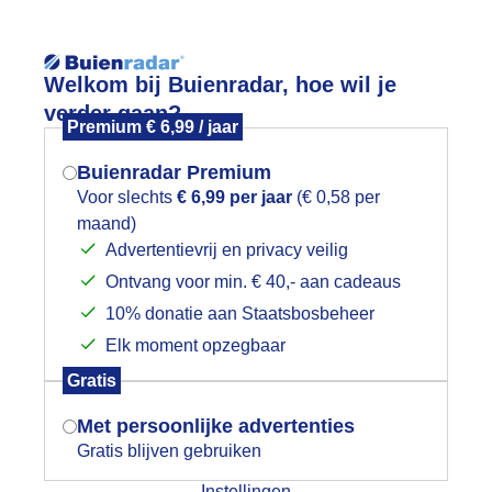
Reisinforma
Welkom bij Buienradar, hoe wil je
verder gaan?
Premium € 6,99 / jaar
Buienradar Premium
Voor slechts
€ 6,99 per jaar
(€ 0,58 per
wijd
Foto en video
Weerzine
maand)
Mogen we je locatie gebruiken voor
Advertentievrij en privacy veilig
het weer?
Zoeken in 
Ontvang voor min. € 40,- aan cadeaus
10% donatie aan Staatsbosbeheer
n liet zicht goed zien
Elk moment opzegbaar
Indien je hier nog geen akkoord op hebt
Gratis
gegeven, verschijnt er zo een pop-up uit
je browser waarin deze toestemming
Met persoonlijke advertenties
gevraagd wordt.
Gratis blijven gebruiken
Instellingen