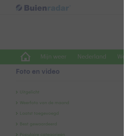
Mijn weer
Nederland
Wereld
Foto en video
Zo
Uitgelicht
Weerfoto van de maand
Laatst toegevoegd
Best gewaardeerd
Populaire categorieën