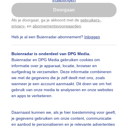
Is goed, toon de popup
Doorgaan
Nu niet, misschien later
Als je doorgaat, ga je akkoord met de
gebruikers-
,
privacy-
en
abonnementsvoorwaarden
.
Gebruik je Safari en wil je niet elke dag deze pop-up
zien?
Heb je al een Buienradar-abonnement?
Inloggen
Klik
hier
om dit aan te passen
Buienradar is onderdeel van DPG Media.
Buienradar en DPG Media gebruiken cookies om
informatie over je apparaat, locatie, browser en
surfgedrag te verzamelen. Deze informatie combineren
we met de gegevens die je zelf deelt met ons, zoals
wanneer je een account aanmaakt. Dit doen we om het
gebruik van onze media te analyseren en onze websites
en apps te verbeteren.
nd was er nauwelijks vanmorgen
Daarnaast kunnen we, als je hier toestemming voor geeft,
je gegevens gebruiken om onze content, communicatie
r: Jolanda Bakker
Gemaakt: 08-11-2025, 39x bekeken
en aanbod te personaliseren en je relevante advertenties