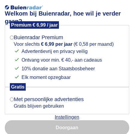
Welkom bij Buienradar, hoe wil je verder
gaan?
Premium € 6,99 / jaar
Mogen we je locatie gebruiken voor het
Zeer zacht herfstweer
weer?
Buienradar Premium
Voor slechts
€ 6,99 per jaar
(€ 0,58 per maand)
Advertentievrij en privacy veilig
Ontvang voor min. € 40,- aan cadeaus
Indien je hier nog geen akkoord op hebt gegeven,
verschijnt er zo een pop-up uit je browser waarin
10% donatie aan Staatsbosbeheer
deze toestemming gevraagd wordt.
Elk moment opzegbaar
Gratis
Is goed, toon de popup
Met persoonlijke advertenties
Gratis blijven gebruiken
Zeer zacht herfstweer
Instellingen
Nu niet, misschien later
Doorgaan
Door: Ria Overbeeke
Gemaakt: 07-11-2025, 122x bekeken
Gebruik je Safari en wil je niet elke dag deze pop-up zien?