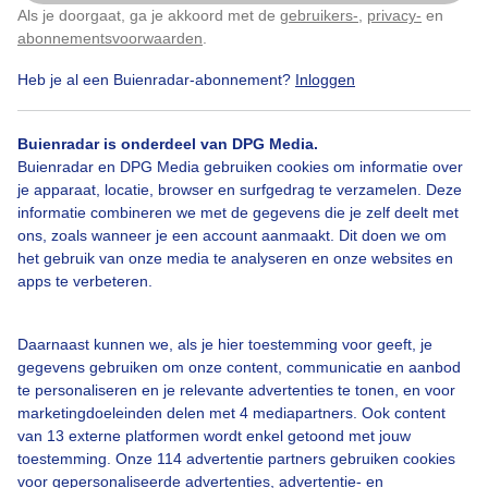
Als je doorgaat, ga je akkoord met de
gebruikers-
,
privacy-
en
Klik
hier
om dit aan te passen
abonnementsvoorwaarden
.
Heb je al een Buienradar-abonnement?
Inloggen
Herfst
Zon
Buienradar is onderdeel van DPG Media.
Buienradar en DPG Media gebruiken cookies om informatie over
Bekijk slideshow
je apparaat, locatie, browser en surfgedrag te verzamelen. Deze
informatie combineren we met de gegevens die je zelf deelt met
ons, zoals wanneer je een account aanmaakt. Dit doen we om
het gebruik van onze media te analyseren en onze websites en
apps te verbeteren.
Een moment geduld aub...
Daarnaast kunnen we, als je hier toestemming voor geeft, je
gegevens gebruiken om onze content, communicatie en aanbod
te personaliseren en je relevante advertenties te tonen, en voor
marketingdoeleinden delen met 4 mediapartners. Ook content
van 13 externe platformen wordt enkel getoond met jouw
toestemming. Onze 114 advertentie partners gebruiken cookies
voor gepersonaliseerde advertenties, advertentie- en