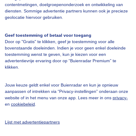
Over Buienradar
contentmetingen, doelgroepenonderzoek en ontwikkeling van
diensten. Sommige advertentie partners kunnen ook je precieze
geolocatie hiervoor gebruiken.
Bedrijfsgegevens
Veelgestelde vragen
Geef toestemming of betaal voor toegang
Door op "Gratis" te klikken, geef je toestemming voor alle
Contact
bovenstaande doeleinden. Indien je voor geen enkel doeleinde
Toegankelijkheid
toestemming wenst te geven, kun je kiezen voor een
advertentievrije ervaring door op “Buienradar Premium” te
Gebruikersvoorwaarden
klikken.
Adverteren
Buienradar Team
Jouw keuze geldt enkel voor Buienradar en kun je opnieuw
aanpassen of intrekken via “Privacy-instellingen” onderaan onze
Privacy beleid
website of in het menu van onze app. Lees meer in ons
privacy-
en
cookiebeleid
.
Cookie beleid
Privacy instellingen
Lijst met advertentiepartners
Gratis weerdata