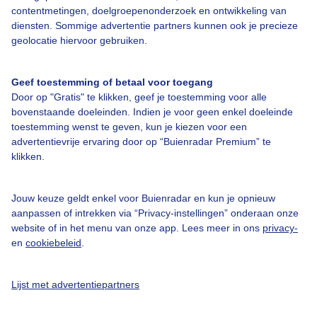
contentmetingen, doelgroepenonderzoek en ontwikkeling van
diensten. Sommige advertentie partners kunnen ook je precieze
geolocatie hiervoor gebruiken.
Over Buienradar
Geef toestemming of betaal voor toegang
Door op "Gratis" te klikken, geef je toestemming voor alle
Bedrijfsgegevens
bovenstaande doeleinden. Indien je voor geen enkel doeleinde
toestemming wenst te geven, kun je kiezen voor een
Veelgestelde vragen
advertentievrije ervaring door op “Buienradar Premium” te
Contact
klikken.
Toegankelijkheid
Jouw keuze geldt enkel voor Buienradar en kun je opnieuw
Gebruikersvoorwaarden
aanpassen of intrekken via “Privacy-instellingen” onderaan onze
Adverteren
website of in het menu van onze app. Lees meer in ons
privacy-
en
cookiebeleid
.
Buienradar Team
Privacy beleid
Lijst met advertentiepartners
Cookie beleid