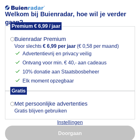
Welkom bij Buienradar, hoe wil je verder
gaan?
Premium € 6,99 / jaar
Mogen we je locatie gebruiken voor het
Lees meer.
weer?
Buienradar Premium
Heerlijk op het bankje
Voor slechts
€ 6,99 per jaar
(€ 0,58 per maand)
Advertentievrij en privacy veilig
Ontvang voor min. € 40,- aan cadeaus
Indien je hier nog geen akkoord op hebt gegeven,
verschijnt er zo een pop-up uit je browser waarin
10% donatie aan Staatsbosbeheer
deze toestemming gevraagd wordt.
Elk moment opzegbaar
Gratis
Is goed, toon de popup
Met persoonlijke advertenties
Gratis blijven gebruiken
Instellingen
Nu niet, misschien later
Doorgaan
Gebruik je Safari en wil je niet elke dag deze pop-up zien?