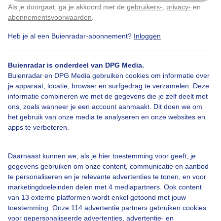
Als je doorgaat, ga je akkoord met de
gebruikers-
,
privacy-
en
Klik
hier
om dit aan te passen
Heerlijk in de herfstzon op het bankje
abonnementsvoorwaarden
.
Heb je al een Buienradar-abonnement?
Inloggen
Door: Joost Mooij
Gemaakt: 07-11-2025, 36x bekeken
Buienradar is onderdeel van DPG Media.
Buienradar en DPG Media gebruiken cookies om informatie over
Herfst
Zon
je apparaat, locatie, browser en surfgedrag te verzamelen. Deze
informatie combineren we met de gegevens die je zelf deelt met
ons, zoals wanneer je een account aanmaakt. Dit doen we om
het gebruik van onze media te analyseren en onze websites en
Bekijk slideshow
apps te verbeteren.
Daarnaast kunnen we, als je hier toestemming voor geeft, je
gegevens gebruiken om onze content, communicatie en aanbod
te personaliseren en je relevante advertenties te tonen, en voor
marketingdoeleinden delen met 4 mediapartners. Ook content
Een moment geduld aub...
van 13 externe platformen wordt enkel getoond met jouw
toestemming. Onze 114 advertentie partners gebruiken cookies
voor gepersonaliseerde advertenties, advertentie- en