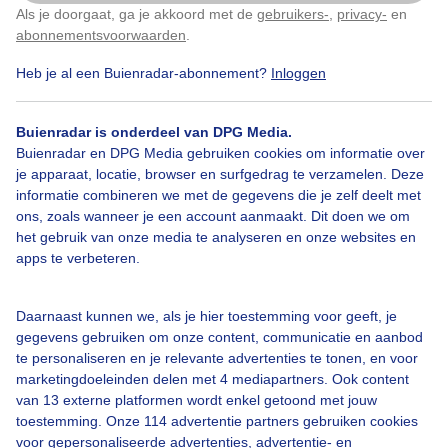
Gebruikersvoorwaarden
Als je doorgaat, ga je akkoord met de
gebruikers-
,
privacy-
en
Klik
hier
om dit aan te passen
abonnementsvoorwaarden
.
Adverteren
Heb je al een Buienradar-abonnement?
Inloggen
Buienradar Team
Privacy beleid
Buienradar is onderdeel van DPG Media.
Cookie beleid
Buienradar en DPG Media gebruiken cookies om informatie over
je apparaat, locatie, browser en surfgedrag te verzamelen. Deze
Privacy instellingen
informatie combineren we met de gegevens die je zelf deelt met
Gratis weerdata
ons, zoals wanneer je een account aanmaakt. Dit doen we om
het gebruik van onze media te analyseren en onze websites en
apps te verbeteren.
@BuienradarNL
Buienradar
Daarnaast kunnen we, als je hier toestemming voor geeft, je
Buienradar
gegevens gebruiken om onze content, communicatie en aanbod
te personaliseren en je relevante advertenties te tonen, en voor
marketingdoeleinden delen met 4 mediapartners. Ook content
van 13 externe platformen wordt enkel getoond met jouw
toestemming. Onze 114 advertentie partners gebruiken cookies
voor gepersonaliseerde advertenties, advertentie- en