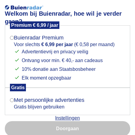
Welkom bij Buienradar, hoe wil je verder
gaan?
Premium € 6,99 / jaar
Mogen we je locatie gebruiken voor het
Media niet gevonden
weer?
Buienradar Premium
Voor slechts
€ 6,99 per jaar
(€ 0,58 per maand)
Advertentievrij en privacy veilig
Ontvang voor min. € 40,- aan cadeaus
Indien je hier nog geen akkoord op hebt gegeven,
verschijnt er zo een pop-up uit je browser waarin
10% donatie aan Staatsbosbeheer
deze toestemming gevraagd wordt.
Elk moment opzegbaar
Over Buienradar
Gratis
Is goed, toon de popup
Bedrijfsgegevens
Met persoonlijke advertenties
Veelgestelde vragen
Gratis blijven gebruiken
Contact
Instellingen
Nu niet, misschien later
Toegankelijkheid
Doorgaan
Gebruik je Safari en wil je niet elke dag deze pop-up zien?