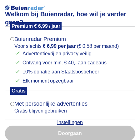
Welkom bij Buienradar, hoe wil je verder
gaan?
Premium € 6,99 / jaar
Mogen we je locatie gebruiken voor het
Bewolkte zonsondergang
weer?
Buienradar Premium
Voor slechts
€ 6,99 per jaar
(€ 0,58 per maand)
Advertentievrij en privacy veilig
Ontvang voor min. € 40,- aan cadeaus
Indien je hier nog geen akkoord op hebt gegeven,
verschijnt er zo een pop-up uit je browser waarin
10% donatie aan Staatsbosbeheer
deze toestemming gevraagd wordt.
Elk moment opzegbaar
Gratis
Is goed, toon de popup
Met persoonlijke advertenties
Gratis blijven gebruiken
Instellingen
Nu niet, misschien later
Doorgaan
Gebruik je Safari en wil je niet elke dag deze pop-up zien?