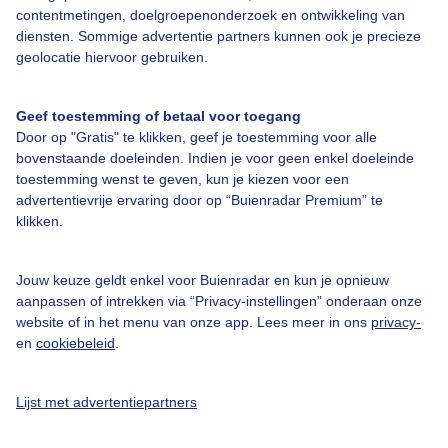
contentmetingen, doelgroepenonderzoek en ontwikkeling van
diensten. Sommige advertentie partners kunnen ook je precieze
geolocatie hiervoor gebruiken.
Over Buienradar
Geef toestemming of betaal voor toegang
Door op "Gratis" te klikken, geef je toestemming voor alle
Bedrijfsgegevens
bovenstaande doeleinden. Indien je voor geen enkel doeleinde
toestemming wenst te geven, kun je kiezen voor een
Veelgestelde vragen
advertentievrije ervaring door op “Buienradar Premium” te
Contact
klikken.
Toegankelijkheid
Jouw keuze geldt enkel voor Buienradar en kun je opnieuw
Gebruikersvoorwaarden
aanpassen of intrekken via “Privacy-instellingen” onderaan onze
website of in het menu van onze app. Lees meer in ons
privacy-
Adverteren
en
cookiebeleid
.
Buienradar Team
Privacy beleid
Lijst met advertentiepartners
Cookie beleid