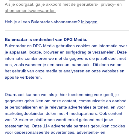
Een bewolkte zonsondergang. Weinig wind op het
Als je doorgaat, ga je akkoord met de
gebruikers-
,
privacy-
en
Klik
hier
om dit aan te passen
strand
abonnementsvoorwaarden
.
Heb je al een Buienradar-abonnement?
Inloggen
Door: Jacoba de Graaf
Gemaakt: 06-11-2025, 41x bekeken
Buienradar is onderdeel van DPG Media.
Buienradar en DPG Media gebruiken cookies om informatie over
Zon
Wolken
Zonsondergang
je apparaat, locatie, browser en surfgedrag te verzamelen. Deze
informatie combineren we met de gegevens die je zelf deelt met
ons, zoals wanneer je een account aanmaakt. Dit doen we om
het gebruik van onze media te analyseren en onze websites en
Bekijk slideshow
apps te verbeteren.
Daarnaast kunnen we, als je hier toestemming voor geeft, je
gegevens gebruiken om onze content, communicatie en aanbod
te personaliseren en je relevante advertenties te tonen, en voor
marketingdoeleinden delen met 4 mediapartners. Ook content
Een moment geduld aub...
van 13 externe platformen wordt enkel getoond met jouw
toestemming. Onze 114 advertentie partners gebruiken cookies
voor gepersonaliseerde advertenties, advertentie- en