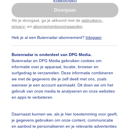
Is goed, toon de popup
Doorgaan
Nu niet, misschien later
Als je doorgaat, ga je akkoord met de
gebruikers-
,
privacy-
en
abonnementsvoorwaarden
.
Gebruik je Safari en wil je niet elke dag deze pop-up
zien?
Heb je al een Buienradar-abonnement?
Inloggen
Klik
hier
om dit aan te passen
Buienradar is onderdeel van DPG Media.
Buienradar en DPG Media gebruiken cookies om
arlem vandaag
informatie over je apparaat, locatie, browser en
surfgedrag te verzamelen. Deze informatie combineren
r: Jos Hendriks
Gemaakt: 06-11-2025, 34x bekeken
we met de gegevens die je zelf deelt met ons, zoals
wanneer je een account aanmaakt. Dit doen we om het
gebruik van onze media te analyseren en onze websites
erfstkleuren
Herfst
Zon
en apps te verbeteren.
Daarnaast kunnen we, als je hier toestemming voor geeft,
ekijk slideshow
je gegevens gebruiken om onze content, communicatie
en aanbod te personaliseren en je relevante advertenties