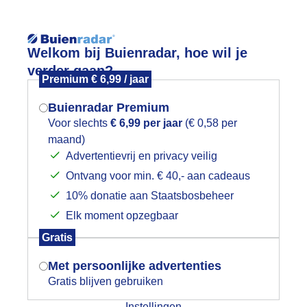
Reisinforma
Lees meer.
Welkom bij Buienradar, hoe wil je
verder gaan?
Premium € 6,99 / jaar
wijd
Foto en video
Weerzine
Buienradar Premium
Zoeken in 
Voor slechts
€ 6,99 per jaar
(€ 0,58 per
maand)
Mogen we je locatie gebruiken voor
aarlem vandaag de grote markt in de
Advertentievrij en privacy veilig
het weer?
Ontvang voor min. € 40,- aan cadeaus
10% donatie aan Staatsbosbeheer
Elk moment opzegbaar
Indien je hier nog geen akkoord op hebt
Gratis
gegeven, verschijnt er zo een pop-up uit
je browser waarin deze toestemming
Met persoonlijke advertenties
gevraagd wordt.
Gratis blijven gebruiken
Instellingen