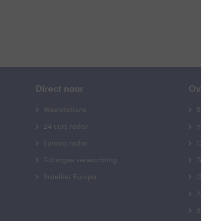
Direct naar
Over B
Weerstations
Bedrij
24 uurs radar
Veelge
Europa radar
Contac
7-daagse verwachting
Toegank
Satelliet Europa
Gebrui
Advert
Buienr