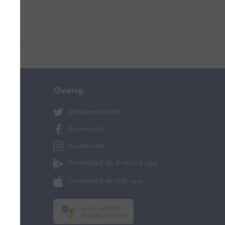
 aub...
Overig
@BuienradarNL
Buienradar
Buienradar
Download de Android app
Download de iOS app