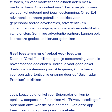
te tonen, en voor marketingdoeleinden delen met 4
mediapartners. Ook content van 13 externe platformen
wordt enkel getoond met jouw toestemming. Onze 114
advertentie partners gebruiken cookies voor
Een moment geduld
gepersonaliseerde advertenties, advertentie- en
contentmetingen, doelgroepenonderzoek en ontwikkeling
van diensten. Sommige advertentie partners kunnen ook
je precieze geolocatie hiervoor gebruiken.
uienradar
Mijn weer
Geef toestemming of betaal voor toegang
fsgegevens
De Bilt
Door op "Gratis" te klikken, geef je toestemming voor alle
bovenstaande doeleinden. Indien je voor geen enkel
stelde vragen
doeleinde toestemming wenst te geven, kun je kiezen
t
voor een advertentievrije ervaring door op “Buienradar
Premium” te klikken.
elijkheid
kersvoorwaarden
Jouw keuze geldt enkel voor Buienradar en kun je
eren
opnieuw aanpassen of intrekken via “Privacy-instellingen”
onderaan onze website of in het menu van onze app.
adar Team
Lees meer in ons
privacy-
en
cookiebeleid
.