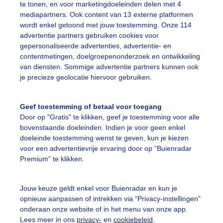
te tonen, en voor marketingdoeleinden delen met 4
mediapartners. Ook content van 13 externe platformen
erfst
Zon
Zonsopkomst
wordt enkel getoond met jouw toestemming. Onze 114
advertentie partners gebruiken cookies voor
gepersonaliseerde advertenties, advertentie- en
ekijk slideshow
contentmetingen, doelgroepenonderzoek en ontwikkeling
van diensten. Sommige advertentie partners kunnen ook
je precieze geolocatie hiervoor gebruiken.
Geef toestemming of betaal voor toegang
Door op "Gratis" te klikken, geef je toestemming voor alle
Een moment geduld
bovenstaande doeleinden. Indien je voor geen enkel
doeleinde toestemming wenst te geven, kun je kiezen
voor een advertentievrije ervaring door op “Buienradar
Premium” te klikken.
uienradar
Mijn weer
Jouw keuze geldt enkel voor Buienradar en kun je
fsgegevens
De Bilt
opnieuw aanpassen of intrekken via “Privacy-instellingen”
stelde vragen
onderaan onze website of in het menu van onze app.
Lees meer in ons
privacy-
en
cookiebeleid
.
t