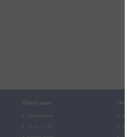
H
B
Direct naar
Over B
Weerstations
Bedrij
24 uurs radar
Veelge
Europa radar
Contac