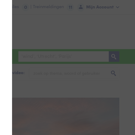
tie:
Files
| Treinmeldingen
Mijn Account
0
11
foto & video: