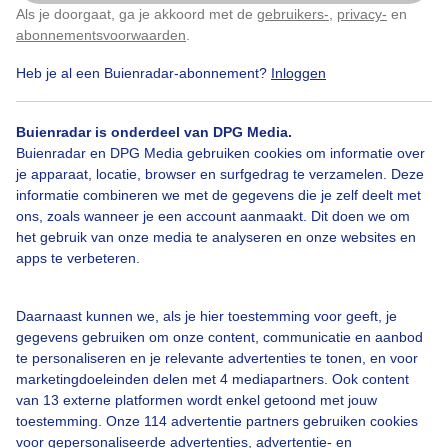
Als je doorgaat, ga je akkoord met de
gebruikers-
,
privacy-
en
Klik
hier
om dit aan te passen
abonnementsvoorwaarden
.
Heb je al een Buienradar-abonnement?
Inloggen
Zon
Regen
Wind
Buienradar is onderdeel van DPG Media.
Buienradar en DPG Media gebruiken cookies om informatie over
Bekijk slideshow
je apparaat, locatie, browser en surfgedrag te verzamelen. Deze
informatie combineren we met de gegevens die je zelf deelt met
ons, zoals wanneer je een account aanmaakt. Dit doen we om
het gebruik van onze media te analyseren en onze websites en
apps te verbeteren.
Een moment geduld aub...
Daarnaast kunnen we, als je hier toestemming voor geeft, je
gegevens gebruiken om onze content, communicatie en aanbod
te personaliseren en je relevante advertenties te tonen, en voor
marketingdoeleinden delen met 4 mediapartners. Ook content
van 13 externe platformen wordt enkel getoond met jouw
toestemming. Onze 114 advertentie partners gebruiken cookies
voor gepersonaliseerde advertenties, advertentie- en
Over Buienradar