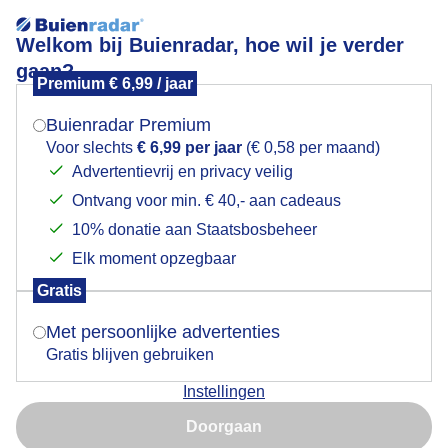
Welkom bij Buienradar, hoe wil je verder
gaan?
Premium € 6,99 / jaar
Mogen we je locatie gebruiken voor het
Code regenboog
weer?
Buienradar Premium
Voor slechts
€ 6,99 per jaar
(€ 0,58 per maand)
Advertentievrij en privacy veilig
Ontvang voor min. € 40,- aan cadeaus
Indien je hier nog geen akkoord op hebt gegeven,
verschijnt er zo een pop-up uit je browser waarin
10% donatie aan Staatsbosbeheer
deze toestemming gevraagd wordt.
Elk moment opzegbaar
Gratis
Is goed, toon de popup
Met persoonlijke advertenties
Gratis blijven gebruiken
Prachtige regenboog Zaanse Schans
Instellingen
Nu niet, misschien later
Door: Yvonne Balk
Gemaakt: 23-10-2025, 86x bekeken
Doorgaan
Gebruik je Safari en wil je niet elke dag deze pop-up zien?