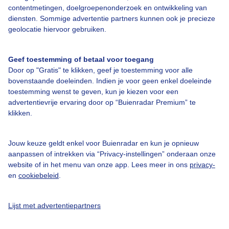
contentmetingen, doelgroepenonderzoek en ontwikkeling van
diensten. Sommige advertentie partners kunnen ook je precieze
Bedrijfsgegevens
geolocatie hiervoor gebruiken.
Veelgestelde vragen
Geef toestemming of betaal voor toegang
Contact
Door op "Gratis" te klikken, geef je toestemming voor alle
Toegankelijkheid
bovenstaande doeleinden. Indien je voor geen enkel doeleinde
toestemming wenst te geven, kun je kiezen voor een
Gebruikersvoorwaarden
advertentievrije ervaring door op “Buienradar Premium” te
klikken.
Adverteren
Buienradar Team
Jouw keuze geldt enkel voor Buienradar en kun je opnieuw
Privacy beleid
aanpassen of intrekken via “Privacy-instellingen” onderaan onze
website of in het menu van onze app. Lees meer in ons
privacy-
Cookie beleid
en
cookiebeleid
.
Privacy instellingen
Gratis weerdata
Lijst met advertentiepartners
@BuienradarNL