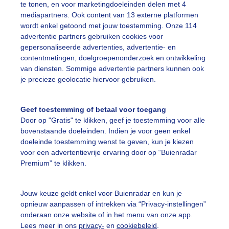
te tonen, en voor marketingdoeleinden delen met 4
mediapartners. Ook content van 13 externe platformen
erfst
Zon
wordt enkel getoond met jouw toestemming. Onze 114
advertentie partners gebruiken cookies voor
gepersonaliseerde advertenties, advertentie- en
ekijk slideshow
contentmetingen, doelgroepenonderzoek en ontwikkeling
van diensten. Sommige advertentie partners kunnen ook
je precieze geolocatie hiervoor gebruiken.
Geef toestemming of betaal voor toegang
Door op "Gratis" te klikken, geef je toestemming voor alle
Een moment geduld
bovenstaande doeleinden. Indien je voor geen enkel
doeleinde toestemming wenst te geven, kun je kiezen
voor een advertentievrije ervaring door op “Buienradar
Premium” te klikken.
uienradar
Mijn weer
Jouw keuze geldt enkel voor Buienradar en kun je
fsgegevens
De Bilt
opnieuw aanpassen of intrekken via “Privacy-instellingen”
stelde vragen
onderaan onze website of in het menu van onze app.
Lees meer in ons
privacy-
en
cookiebeleid
.
t