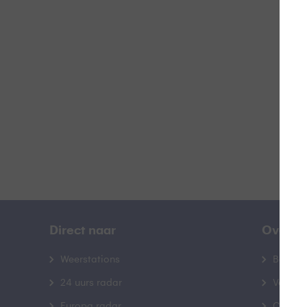
H
B
Direct naar
Over B
Weerstations
Bedrij
24 uurs radar
Veelge
Europa radar
Contac