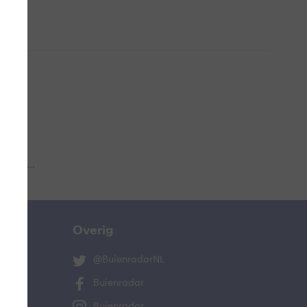
 aub...
Overig
@BuienradarNL
Buienradar
Buienradar