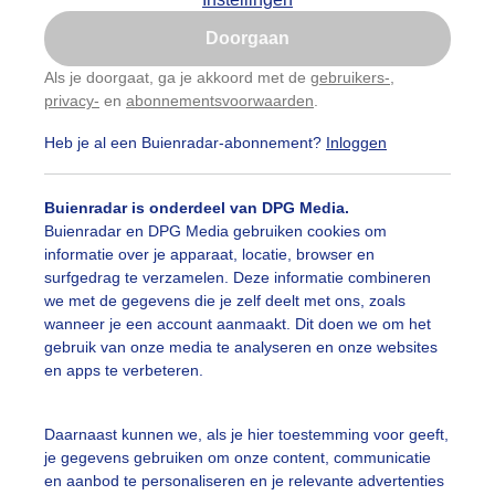
Is goed, toon de popup
Doorgaan
Nu niet, misschien later
Als je doorgaat, ga je akkoord met de
gebruikers-
,
privacy-
en
abonnementsvoorwaarden
.
Gebruik je Safari en wil je niet elke dag deze pop-up
zien?
Heb je al een Buienradar-abonnement?
Inloggen
Klik
hier
om dit aan te passen
Buienradar is onderdeel van DPG Media.
Buienradar en DPG Media gebruiken cookies om
informatie over je apparaat, locatie, browser en
surfgedrag te verzamelen. Deze informatie combineren
we met de gegevens die je zelf deelt met ons, zoals
wanneer je een account aanmaakt. Dit doen we om het
gebruik van onze media te analyseren en onze websites
en apps te verbeteren.
ie herfst kleuren
Daarnaast kunnen we, als je hier toestemming voor geeft,
je gegevens gebruiken om onze content, communicatie
r: John Dalhuijsen
Gemaakt: 16-10-2025, 22x bekeken
en aanbod te personaliseren en je relevante advertenties