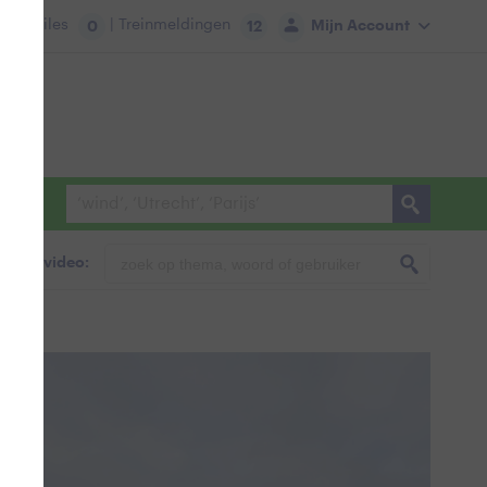
tie:
Files
| Treinmeldingen
Mijn Account
0
12
foto & video: