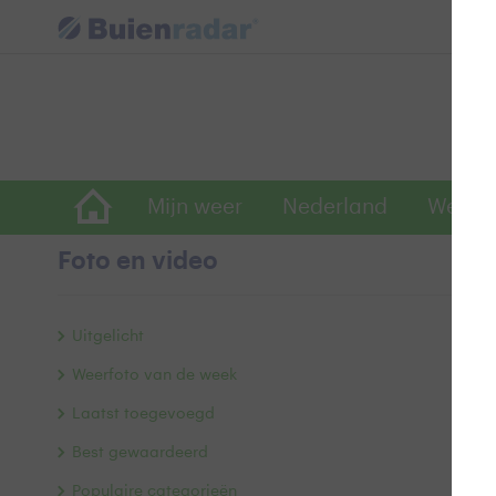
Mijn weer
Nederland
Wereld
Foto en video
m
Uitgelicht
Weerfoto van de week
Laatst toegevoegd
Best gewaardeerd
Populaire categorieën