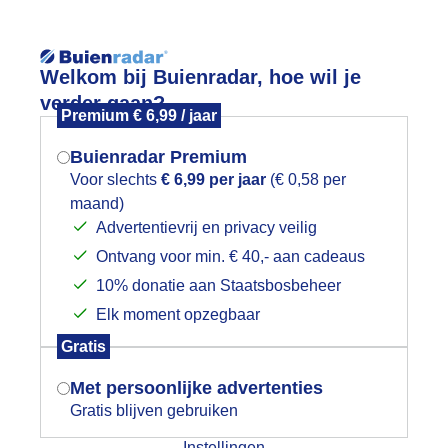
Reisinforma
Welkom bij Buienradar, hoe wil je
verder gaan?
Premium € 6,99 / jaar
Buienradar Premium
Voor slechts
€ 6,99 per jaar
(€ 0,58 per
wijd
Foto en video
Weerzine
maand)
Mogen we je locatie gebruiken voor
Advertentievrij en privacy veilig
het weer?
Zoeken in 
Ontvang voor min. € 40,- aan cadeaus
10% donatie aan Staatsbosbeheer
ooie herfst kleuren
Elk moment opzegbaar
Indien je hier nog geen akkoord op hebt
Gratis
gegeven, verschijnt er zo een pop-up uit
je browser waarin deze toestemming
Met persoonlijke advertenties
gevraagd wordt.
Gratis blijven gebruiken
Instellingen