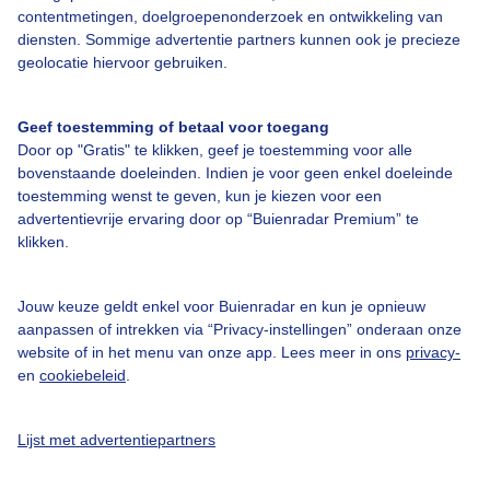
contentmetingen, doelgroepenonderzoek en ontwikkeling van
diensten. Sommige advertentie partners kunnen ook je precieze
Bedrijfsgegevens
geolocatie hiervoor gebruiken.
Veelgestelde vragen
Geef toestemming of betaal voor toegang
Contact
Door op "Gratis" te klikken, geef je toestemming voor alle
Toegankelijkheid
bovenstaande doeleinden. Indien je voor geen enkel doeleinde
toestemming wenst te geven, kun je kiezen voor een
Gebruikersvoorwaarden
advertentievrije ervaring door op “Buienradar Premium” te
klikken.
Adverteren
Buienradar Team
Jouw keuze geldt enkel voor Buienradar en kun je opnieuw
Privacy beleid
aanpassen of intrekken via “Privacy-instellingen” onderaan onze
website of in het menu van onze app. Lees meer in ons
privacy-
Cookie beleid
en
cookiebeleid
.
Privacy instellingen
Gratis weerdata
Lijst met advertentiepartners
@BuienradarNL