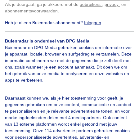
Als je doorgaat, ga je akkoord met de
gebruikers-
,
privacy-
en
Klik
hier
om dit aan te passen
abonnementsvoorwaarden
.
Heb je al een Buienradar-abonnement?
Inloggen
Herfst
Wolken
Buienradar is onderdeel van DPG Media.
Buienradar en DPG Media gebruiken cookies om informatie over
Bekijk slideshow
je apparaat, locatie, browser en surfgedrag te verzamelen. Deze
informatie combineren we met de gegevens die je zelf deelt met
ons, zoals wanneer je een account aanmaakt. Dit doen we om
het gebruik van onze media te analyseren en onze websites en
apps te verbeteren.
Een moment geduld aub...
Daarnaast kunnen we, als je hier toestemming voor geeft, je
gegevens gebruiken om onze content, communicatie en aanbod
te personaliseren en je relevante advertenties te tonen, en voor
marketingdoeleinden delen met 4 mediapartners. Ook content
van 13 externe platformen wordt enkel getoond met jouw
toestemming. Onze 114 advertentie partners gebruiken cookies
voor gepersonaliseerde advertenties, advertentie- en
Over Buienradar