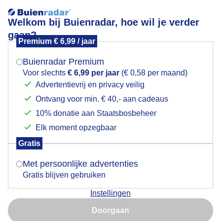
Welkom bij Buienradar, hoe wil je verder
gaan?
Premium € 6,99 / jaar
Mogen we je locatie gebruiken voor het
Wolken en margrieten
weer?
Buienradar Premium
Voor slechts
€ 6,99 per jaar
(€ 0,58 per maand)
Advertentievrij en privacy veilig
Ontvang voor min. € 40,- aan cadeaus
Indien je hier nog geen akkoord op hebt gegeven,
verschijnt er zo een pop-up uit je browser waarin
10% donatie aan Staatsbosbeheer
deze toestemming gevraagd wordt.
Elk moment opzegbaar
Gratis
Is goed, toon de popup
Met persoonlijke advertenties
Gratis blijven gebruiken
Wolken en margrieten in een mooi stukje natuur.
Instellingen
Nu niet, misschien later
Door: Trudy Fortuijn - van Es
Gemaakt: 15-10-2025, 29x bekeken
Doorgaan
Gebruik je Safari en wil je niet elke dag deze pop-up zien?