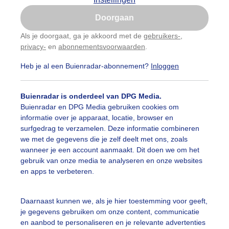
Is goed, toon de popup
Doorgaan
Nu niet, misschien later
Als je doorgaat, ga je akkoord met de
gebruikers-
,
privacy-
en
abonnementsvoorwaarden
.
Gebruik je Safari en wil je niet elke dag deze pop-up
zien?
Heb je al een Buienradar-abonnement?
Inloggen
Klik
hier
om dit aan te passen
Buienradar is onderdeel van DPG Media.
Buienradar en DPG Media gebruiken cookies om
informatie over je apparaat, locatie, browser en
surfgedrag te verzamelen. Deze informatie combineren
we met de gegevens die je zelf deelt met ons, zoals
wanneer je een account aanmaakt. Dit doen we om het
gebruik van onze media te analyseren en onze websites
en apps te verbeteren.
l veel Zilverreigers langs de sloot
Daarnaast kunnen we, als je hier toestemming voor geeft,
je gegevens gebruiken om onze content, communicatie
r: Trudy Fortuijn - van Es
Gemaakt: 15-10-2025, 35x bekeken
en aanbod te personaliseren en je relevante advertenties