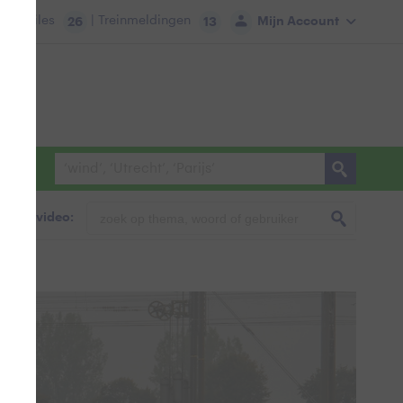
tie:
Files
| Treinmeldingen
Mijn Account
26
13
foto & video: