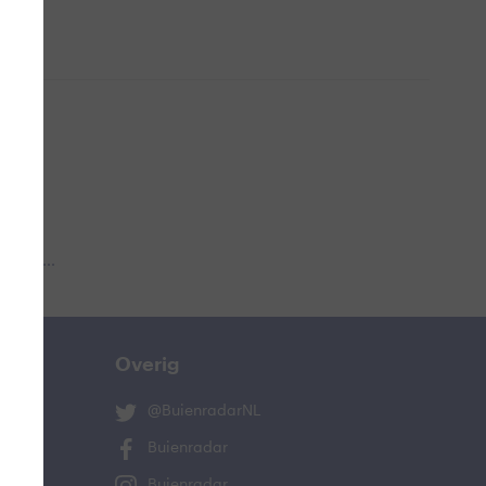
 aub...
Overig
@BuienradarNL
Buienradar
Buienradar