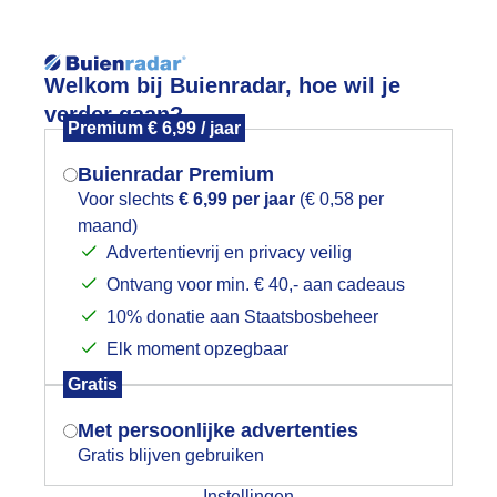
Reisinforma
Welkom bij Buienradar, hoe wil je
verder gaan?
Premium € 6,99 / jaar
Buienradar Premium
Voor slechts
€ 6,99 per jaar
(€ 0,58 per
wijd
Foto en video
Weerzine
maand)
Mogen we je locatie gebruiken voor
Advertentievrij en privacy veilig
het weer?
Zoeken in 
Ontvang voor min. € 40,- aan cadeaus
10% donatie aan Staatsbosbeheer
el veel Zilverreigers langs de sloot
Elk moment opzegbaar
Indien je hier nog geen akkoord op hebt
Gratis
gegeven, verschijnt er zo een pop-up uit
je browser waarin deze toestemming
Met persoonlijke advertenties
gevraagd wordt.
Gratis blijven gebruiken
Instellingen