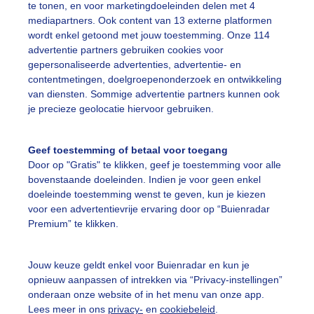
te tonen, en voor marketingdoeleinden delen met 4
mediapartners. Ook content van 13 externe platformen
erfst
Wolken
Dieren
wordt enkel getoond met jouw toestemming. Onze 114
advertentie partners gebruiken cookies voor
gepersonaliseerde advertenties, advertentie- en
ekijk slideshow
contentmetingen, doelgroepenonderzoek en ontwikkeling
van diensten. Sommige advertentie partners kunnen ook
je precieze geolocatie hiervoor gebruiken.
Geef toestemming of betaal voor toegang
Door op "Gratis" te klikken, geef je toestemming voor alle
Een moment geduld
bovenstaande doeleinden. Indien je voor geen enkel
doeleinde toestemming wenst te geven, kun je kiezen
voor een advertentievrije ervaring door op “Buienradar
Premium” te klikken.
uienradar
Mijn weer
Jouw keuze geldt enkel voor Buienradar en kun je
fsgegevens
De Bilt
opnieuw aanpassen of intrekken via “Privacy-instellingen”
stelde vragen
onderaan onze website of in het menu van onze app.
Lees meer in ons
privacy-
en
cookiebeleid
.
t