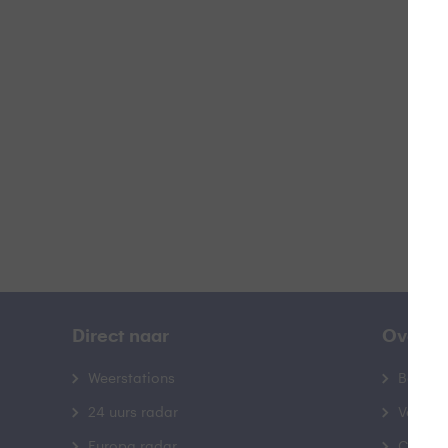
H
B
Direct naar
Over B
Weerstations
Bedrij
24 uurs radar
Veelge
Europa radar
Contac