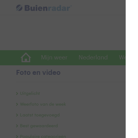
Mijn weer
Nederland
Wereld
Foto en video
He
Uitgelicht
Weerfoto van de week
Laatst toegevoegd
Best gewaardeerd
Populaire categorieën