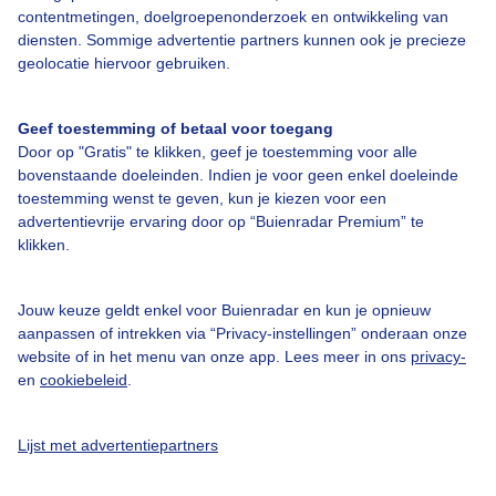
contentmetingen, doelgroepenonderzoek en ontwikkeling van
diensten. Sommige advertentie partners kunnen ook je precieze
geolocatie hiervoor gebruiken.
Over Buienradar
Geef toestemming of betaal voor toegang
Bedrijfsgegevens
Door op "Gratis" te klikken, geef je toestemming voor alle
bovenstaande doeleinden. Indien je voor geen enkel doeleinde
Veelgestelde vragen
toestemming wenst te geven, kun je kiezen voor een
Contact
advertentievrije ervaring door op “Buienradar Premium” te
klikken.
Toegankelijkheid
Gebruikersvoorwaarden
Jouw keuze geldt enkel voor Buienradar en kun je opnieuw
aanpassen of intrekken via “Privacy-instellingen” onderaan onze
Adverteren
website of in het menu van onze app. Lees meer in ons
privacy-
Buienradar Team
en
cookiebeleid
.
Privacy beleid
Lijst met advertentiepartners
Cookie beleid
Privacy instellingen