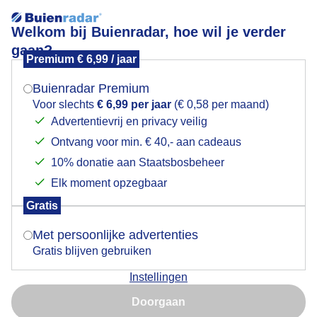
Welkom bij Buienradar, hoe wil je verder
gaan?
Premium € 6,99 / jaar
Mogen we je locatie gebruiken voor het
Wandelaars
weer?
Buienradar Premium
Voor slechts
€ 6,99 per jaar
(€ 0,58 per maand)
Advertentievrij en privacy veilig
Ontvang voor min. € 40,- aan cadeaus
Indien je hier nog geen akkoord op hebt gegeven,
verschijnt er zo een pop-up uit je browser waarin
10% donatie aan Staatsbosbeheer
deze toestemming gevraagd wordt.
Elk moment opzegbaar
Gratis
Is goed, toon de popup
Met persoonlijke advertenties
Gratis blijven gebruiken
Instellingen
Nu niet, misschien later
Doorgaan
Gebruik je Safari en wil je niet elke dag deze pop-up zien?