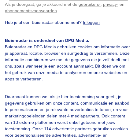
Mooi rustig wandelweer
Als je doorgaat, ga je akkoord met de
gebruikers-
,
privacy-
en
Klik
hier
om dit aan te passen
abonnementsvoorwaarden
.
Door: Jessie van Neer
Gemaakt: 15-10-2025, 31x bekeken
Heb je al een Buienradar-abonnement?
Inloggen
Buienradar is onderdeel van DPG Media.
Buienradar en DPG Media gebruiken cookies om informatie over
Herfst
Zon
Wolken
je apparaat, locatie, browser en surfgedrag te verzamelen. Deze
informatie combineren we met de gegevens die je zelf deelt met
ons, zoals wanneer je een account aanmaakt. Dit doen we om
Bekijk slideshow
het gebruik van onze media te analyseren en onze websites en
apps te verbeteren.
Daarnaast kunnen we, als je hier toestemming voor geeft, je
gegevens gebruiken om onze content, communicatie en aanbod
te personaliseren en je relevante advertenties te tonen, en voor
Een moment geduld aub...
marketingdoeleinden delen met 4 mediapartners. Ook content
van 13 externe platformen wordt enkel getoond met jouw
toestemming. Onze 114 advertentie partners gebruiken cookies
voor gepersonaliseerde advertenties, advertentie- en