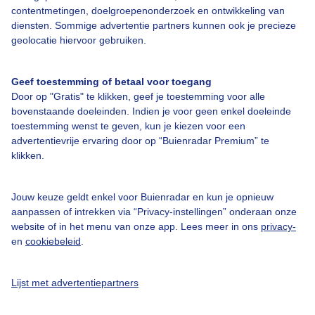
Over Buienradar
contentmetingen, doelgroepenonderzoek en ontwikkeling van
diensten. Sommige advertentie partners kunnen ook je precieze
geolocatie hiervoor gebruiken.
Bedrijfsgegevens
Veelgestelde vragen
Geef toestemming of betaal voor toegang
Door op "Gratis" te klikken, geef je toestemming voor alle
Contact
bovenstaande doeleinden. Indien je voor geen enkel doeleinde
Toegankelijkheid
toestemming wenst te geven, kun je kiezen voor een
advertentievrije ervaring door op “Buienradar Premium” te
Gebruikersvoorwaarden
klikken.
Adverteren
Buienradar Team
Jouw keuze geldt enkel voor Buienradar en kun je opnieuw
aanpassen of intrekken via “Privacy-instellingen” onderaan onze
Privacy beleid
website of in het menu van onze app. Lees meer in ons
privacy-
en
cookiebeleid
.
Cookie beleid
Privacy instellingen
Lijst met advertentiepartners
Gratis weerdata