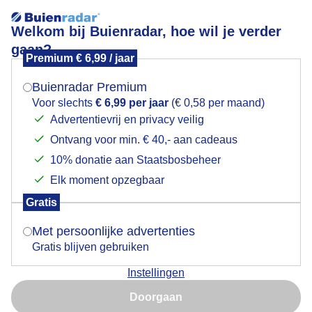
Welkom bij Buienradar, hoe wil je verder
gaan?
Premium € 6,99 / jaar
Mogen we je locatie gebruiken voor het
Donkere wolken met zonneschijn
weer?
Buienradar Premium
Voor slechts
€ 6,99 per jaar
(€ 0,58 per maand)
Advertentievrij en privacy veilig
Ontvang voor min. € 40,- aan cadeaus
Indien je hier nog geen akkoord op hebt gegeven,
verschijnt er zo een pop-up uit je browser waarin
10% donatie aan Staatsbosbeheer
deze toestemming gevraagd wordt.
Elk moment opzegbaar
Gratis
Is goed, toon de popup
Met persoonlijke advertenties
Gratis blijven gebruiken
In de middag donkere wolken opgevolgd door
Instellingen
zonneschijn
Nu niet, misschien later
Doorgaan
Door: Simone Genna Wiersma
Gemaakt: 14-10-2025, 61x bekeken
Gebruik je Safari en wil je niet elke dag deze pop-up zien?