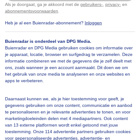
Als je doorgaat, ga je akkoord met de
gebruikers-
,
privacy-
en
Klik
hier
om dit aan te passen
abonnementsvoorwaarden
.
Heb je al een Buienradar-abonnement?
Inloggen
Herfst
Zon
Wolken
Buienradar is onderdeel van DPG Media.
Buienradar en DPG Media gebruiken cookies om informatie over
je apparaat, locatie, browser en surfgedrag te verzamelen. Deze
Bekijk slideshow
informatie combineren we met de gegevens die je zelf deelt met
ons, zoals wanneer je een account aanmaakt. Dit doen we om
het gebruik van onze media te analyseren en onze websites en
apps te verbeteren.
Een moment geduld aub...
Daarnaast kunnen we, als je hier toestemming voor geeft, je
gegevens gebruiken om onze content, communicatie en aanbod
te personaliseren en je relevante advertenties te tonen, en voor
marketingdoeleinden delen met 4 mediapartners. Ook content
van 13 externe platformen wordt enkel getoond met jouw
toestemming. Onze 114 advertentie partners gebruiken cookies
voor gepersonaliseerde advertenties, advertentie- en