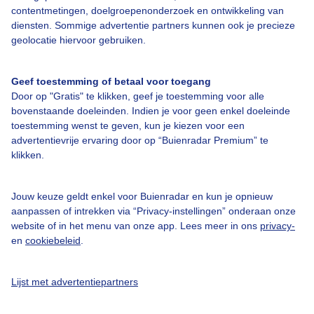
contentmetingen, doelgroepenonderzoek en ontwikkeling van
diensten. Sommige advertentie partners kunnen ook je precieze
Over Buienradar
geolocatie hiervoor gebruiken.
Bedrijfsgegevens
Geef toestemming of betaal voor toegang
Veelgestelde vragen
Door op "Gratis" te klikken, geef je toestemming voor alle
bovenstaande doeleinden. Indien je voor geen enkel doeleinde
Contact
toestemming wenst te geven, kun je kiezen voor een
Toegankelijkheid
advertentievrije ervaring door op “Buienradar Premium” te
klikken.
Gebruikersvoorwaarden
Adverteren
Jouw keuze geldt enkel voor Buienradar en kun je opnieuw
aanpassen of intrekken via “Privacy-instellingen” onderaan onze
Buienradar Team
website of in het menu van onze app. Lees meer in ons
privacy-
Privacy beleid
en
cookiebeleid
.
Cookie beleid
Lijst met advertentiepartners
Privacy instellingen
Gratis weerdata