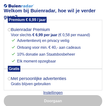
Welkom bij Buienradar, hoe wil je verder
gaan?
Premium € 6,99 / jaar
Mogen we je locatie gebruiken voor het
Herfst
weer?
Buienradar Premium
Voor slechts
€ 6,99 per jaar
(€ 0,58 per maand)
Advertentievrij en privacy veilig
Ontvang voor min. € 40,- aan cadeaus
Indien je hier nog geen akkoord op hebt gegeven,
verschijnt er zo een pop-up uit je browser waarin
10% donatie aan Staatsbosbeheer
deze toestemming gevraagd wordt.
Elk moment opzegbaar
Gratis
Is goed, toon de popup
Met persoonlijke advertenties
Gratis blijven gebruiken
Instellingen
Nu niet, misschien later
Genieten eindelijk zon
Doorgaan
Gebruik je Safari en wil je niet elke dag deze pop-up zien?