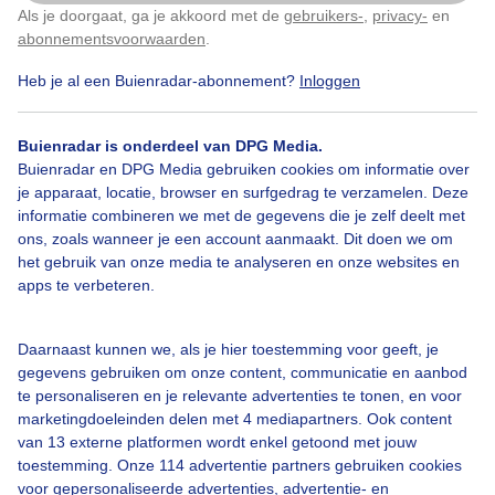
Als je doorgaat, ga je akkoord met de
gebruikers-
,
privacy-
en
Klik
hier
om dit aan te passen
Door: Corry van Daalen
Gemaakt: 14-10-2025, 36x bekeken
abonnementsvoorwaarden
.
Heb je al een Buienradar-abonnement?
Inloggen
Herfst
Zon
Buienradar is onderdeel van DPG Media.
Buienradar en DPG Media gebruiken cookies om informatie over
je apparaat, locatie, browser en surfgedrag te verzamelen. Deze
informatie combineren we met de gegevens die je zelf deelt met
Bekijk slideshow
ons, zoals wanneer je een account aanmaakt. Dit doen we om
het gebruik van onze media te analyseren en onze websites en
apps te verbeteren.
Daarnaast kunnen we, als je hier toestemming voor geeft, je
Een moment geduld aub...
gegevens gebruiken om onze content, communicatie en aanbod
te personaliseren en je relevante advertenties te tonen, en voor
marketingdoeleinden delen met 4 mediapartners. Ook content
van 13 externe platformen wordt enkel getoond met jouw
toestemming. Onze 114 advertentie partners gebruiken cookies
voor gepersonaliseerde advertenties, advertentie- en