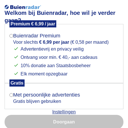
Welkom bij Buienradar, hoe wil je verder
gaan?
Premium € 6,99 / jaar
Mogen we je locatie gebruiken voor het
Lees meer.
weer?
Buienradar Premium
Goedemorgen
Voor slechts
€ 6,99 per jaar
(€ 0,58 per maand)
Advertentievrij en privacy veilig
Ontvang voor min. € 40,- aan cadeaus
Indien je hier nog geen akkoord op hebt gegeven,
verschijnt er zo een pop-up uit je browser waarin
10% donatie aan Staatsbosbeheer
deze toestemming gevraagd wordt.
Elk moment opzegbaar
Gratis
Is goed, toon de popup
Met persoonlijke advertenties
Gratis blijven gebruiken
Instellingen
Nu niet, misschien later
Zojuist
Doorgaan
Gebruik je Safari en wil je niet elke dag deze pop-up zien?