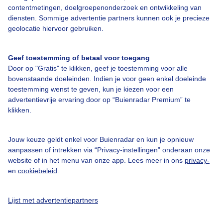
contentmetingen, doelgroepenonderzoek en ontwikkeling van
diensten. Sommige advertentie partners kunnen ook je precieze
Over Buienradar
geolocatie hiervoor gebruiken.
Bedrijfsgegevens
Geef toestemming of betaal voor toegang
Veelgestelde vragen
Door op "Gratis" te klikken, geef je toestemming voor alle
bovenstaande doeleinden. Indien je voor geen enkel doeleinde
Contact
toestemming wenst te geven, kun je kiezen voor een
advertentievrije ervaring door op “Buienradar Premium” te
Toegankelijkheid
klikken.
Gebruikersvoorwaarden
Adverteren
Jouw keuze geldt enkel voor Buienradar en kun je opnieuw
aanpassen of intrekken via “Privacy-instellingen” onderaan onze
Buienradar Team
website of in het menu van onze app. Lees meer in ons
privacy-
Privacy beleid
en
cookiebeleid
.
Cookie beleid
Lijst met advertentiepartners
Privacy instellingen
Gratis weerdata