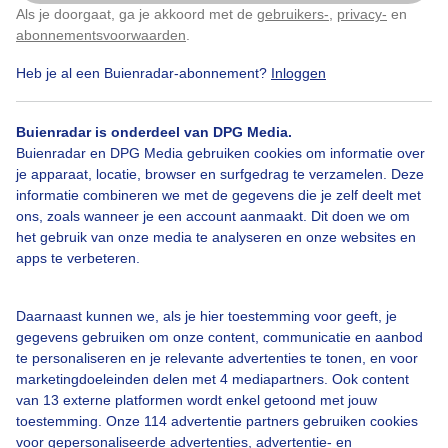
Als je doorgaat, ga je akkoord met de
gebruikers-
,
privacy-
en
Klik
hier
om dit aan te passen
Door: Dilia van Zon
Gemaakt: 14-10-2025, 36x bekeken
abonnementsvoorwaarden
.
Heb je al een Buienradar-abonnement?
Inloggen
Zon
Wolken
Zonsopkomst
Buienradar is onderdeel van DPG Media.
Buienradar en DPG Media gebruiken cookies om informatie over
je apparaat, locatie, browser en surfgedrag te verzamelen. Deze
informatie combineren we met de gegevens die je zelf deelt met
Bekijk slideshow
ons, zoals wanneer je een account aanmaakt. Dit doen we om
het gebruik van onze media te analyseren en onze websites en
apps te verbeteren.
Daarnaast kunnen we, als je hier toestemming voor geeft, je
Een moment geduld aub...
gegevens gebruiken om onze content, communicatie en aanbod
te personaliseren en je relevante advertenties te tonen, en voor
marketingdoeleinden delen met 4 mediapartners. Ook content
van 13 externe platformen wordt enkel getoond met jouw
toestemming. Onze 114 advertentie partners gebruiken cookies
voor gepersonaliseerde advertenties, advertentie- en