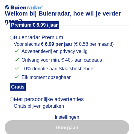
Welkom bij Buienradar, hoe wil je verder
gaan?
Premium € 6,99 / jaar
Mogen we je locatie gebruiken voor het
Zon boven de wolken
weer?
Buienradar Premium
Voor slechts
€ 6,99 per jaar
(€ 0,58 per maand)
Advertentievrij en privacy veilig
Ontvang voor min. € 40,- aan cadeaus
Indien je hier nog geen akkoord op hebt gegeven,
verschijnt er zo een pop-up uit je browser waarin
10% donatie aan Staatsbosbeheer
deze toestemming gevraagd wordt.
Elk moment opzegbaar
Gratis
Is goed, toon de popup
Met persoonlijke advertenties
Gratis blijven gebruiken
Instellingen
Nu niet, misschien later
Doorgaan
Gebruik je Safari en wil je niet elke dag deze pop-up zien?