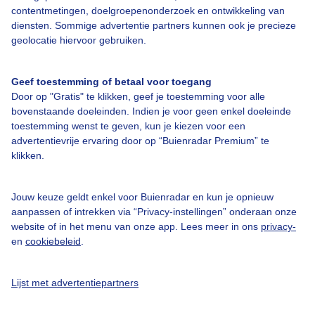
contentmetingen, doelgroepenonderzoek en ontwikkeling van
diensten. Sommige advertentie partners kunnen ook je precieze
geolocatie hiervoor gebruiken.
Over Buienradar
Geef toestemming of betaal voor toegang
Door op "Gratis" te klikken, geef je toestemming voor alle
Bedrijfsgegevens
bovenstaande doeleinden. Indien je voor geen enkel doeleinde
toestemming wenst te geven, kun je kiezen voor een
Veelgestelde vragen
advertentievrije ervaring door op “Buienradar Premium” te
klikken.
Contact
Toegankelijkheid
Jouw keuze geldt enkel voor Buienradar en kun je opnieuw
Gebruikersvoorwaarden
aanpassen of intrekken via “Privacy-instellingen” onderaan onze
website of in het menu van onze app. Lees meer in ons
privacy-
Adverteren
en
cookiebeleid
.
Buienradar Team
Privacy beleid
Lijst met advertentiepartners
Cookie beleid