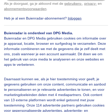
Van mist naar bewolking en zon rond 10 uur in het
Als je doorgaat, ga je akkoord met de
gebruikers-
,
privacy-
en
Klik
hier
om dit aan te passen
vliegtuig vanaf Schiphol richting Rome.
abonnementsvoorwaarden
.
Heb je al een Buienradar-abonnement?
Inloggen
Door: Erica van Leeuwen-de Bruijn
Gemaakt: 13-10-2025, 35x bekeken
Buienradar is onderdeel van DPG Media.
Buienradar en DPG Media gebruiken cookies om informatie over
je apparaat, locatie, browser en surfgedrag te verzamelen. Deze
Zon
Wolken
informatie combineren we met de gegevens die je zelf deelt met
ons, zoals wanneer je een account aanmaakt. Dit doen we om
het gebruik van onze media te analyseren en onze websites en
apps te verbeteren.
Bekijk slideshow
Daarnaast kunnen we, als je hier toestemming voor geeft, je
gegevens gebruiken om onze content, communicatie en aanbod
te personaliseren en je relevante advertenties te tonen, en voor
marketingdoeleinden delen met 4 mediapartners. Ook content
Een moment geduld aub...
van 13 externe platformen wordt enkel getoond met jouw
toestemming. Onze 114 advertentie partners gebruiken cookies
voor gepersonaliseerde advertenties, advertentie- en