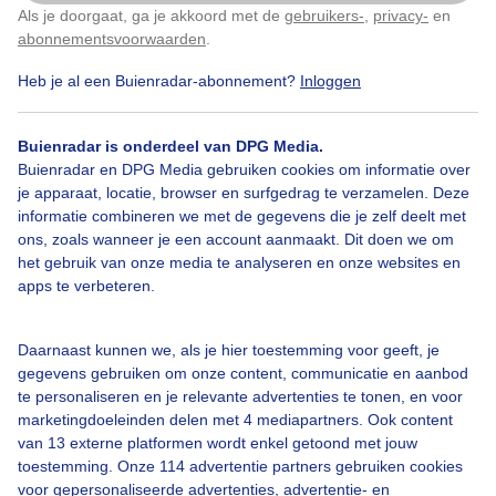
Als je doorgaat, ga je akkoord met de
gebruikers-
,
privacy-
en
Klik
hier
om dit aan te passen
Door: Marianne De Blauw-Ganzevles
abonnementsvoorwaarden
.
Gemaakt: 13-10-2025, 55x bekeken
Heb je al een Buienradar-abonnement?
Inloggen
Herfst
Zon
Wolken
Buienradar is onderdeel van DPG Media.
Buienradar en DPG Media gebruiken cookies om informatie over
je apparaat, locatie, browser en surfgedrag te verzamelen. Deze
informatie combineren we met de gegevens die je zelf deelt met
Bekijk slideshow
ons, zoals wanneer je een account aanmaakt. Dit doen we om
het gebruik van onze media te analyseren en onze websites en
apps te verbeteren.
Daarnaast kunnen we, als je hier toestemming voor geeft, je
gegevens gebruiken om onze content, communicatie en aanbod
Een moment geduld aub...
te personaliseren en je relevante advertenties te tonen, en voor
marketingdoeleinden delen met 4 mediapartners. Ook content
van 13 externe platformen wordt enkel getoond met jouw
toestemming. Onze 114 advertentie partners gebruiken cookies
voor gepersonaliseerde advertenties, advertentie- en