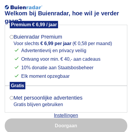
Welkom bij Buienradar, hoe wil je verder
gaan?
Premium € 6,99 / jaar
Mogen we je locatie gebruiken voor het
Lees meer.
weer?
Buienradar Premium
Er gloort licht aan de horizon in Oude Wetering
Voor slechts
€ 6,99 per jaar
(€ 0,58 per maand)
Advertentievrij en privacy veilig
Ontvang voor min. € 40,- aan cadeaus
Indien je hier nog geen akkoord op hebt gegeven,
verschijnt er zo een pop-up uit je browser waarin
10% donatie aan Staatsbosbeheer
deze toestemming gevraagd wordt.
Elk moment opzegbaar
Gratis
Is goed, toon de popup
Met persoonlijke advertenties
Gratis blijven gebruiken
Instellingen
Nu niet, misschien later
Er gloort licht aan de horizon in Oude Wetering
Doorgaan
Gebruik je Safari en wil je niet elke dag deze pop-up zien?