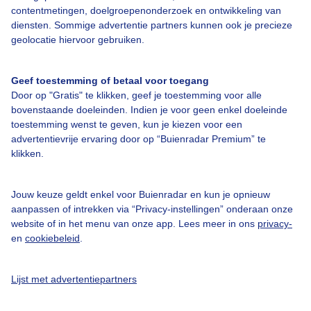
contentmetingen, doelgroepenonderzoek en ontwikkeling van
diensten. Sommige advertentie partners kunnen ook je precieze
Over Buienradar
geolocatie hiervoor gebruiken.
Bedrijfsgegevens
Geef toestemming of betaal voor toegang
Door op "Gratis" te klikken, geef je toestemming voor alle
Veelgestelde vragen
bovenstaande doeleinden. Indien je voor geen enkel doeleinde
Contact
toestemming wenst te geven, kun je kiezen voor een
advertentievrije ervaring door op “Buienradar Premium” te
Toegankelijkheid
klikken.
Gebruikersvoorwaarden
Adverteren
Jouw keuze geldt enkel voor Buienradar en kun je opnieuw
aanpassen of intrekken via “Privacy-instellingen” onderaan onze
Buienradar Team
website of in het menu van onze app. Lees meer in ons
privacy-
Privacy beleid
en
cookiebeleid
.
Cookie beleid
Lijst met advertentiepartners
Privacy instellingen
Gratis weerdata