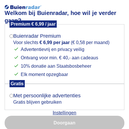
Welkom bij Buienradar, hoe wil je verder
gaan?
Premium € 6,99 / jaar
Mogen we je locatie gebruiken voor het
Genieten van de herfst!
weer?
Buienradar Premium
Voor slechts
€ 6,99 per jaar
(€ 0,58 per maand)
Advertentievrij en privacy veilig
Ontvang voor min. € 40,- aan cadeaus
Indien je hier nog geen akkoord op hebt gegeven,
verschijnt er zo een pop-up uit je browser waarin
10% donatie aan Staatsbosbeheer
deze toestemming gevraagd wordt.
Elk moment opzegbaar
Gratis
Is goed, toon de popup
Met persoonlijke advertenties
Gratis blijven gebruiken
Instellingen
Nu niet, misschien later
Doorgaan
Gebruik je Safari en wil je niet elke dag deze pop-up zien?