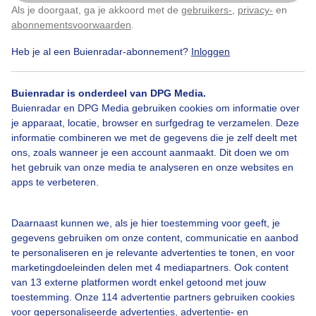
In de tuinen van Kasteel Groeneveld vanmorgen.
Als je doorgaat, ga je akkoord met de
gebruikers-
,
privacy-
en
Klik
hier
om dit aan te passen
Baarn.
abonnementsvoorwaarden
.
Heb je al een Buienradar-abonnement?
Inloggen
Door: Chris Meewis
Gemaakt: 13-10-2025, 39x bekeken
Buienradar is onderdeel van DPG Media.
Buienradar en DPG Media gebruiken cookies om informatie over
Herfst
Zon
Wolken
je apparaat, locatie, browser en surfgedrag te verzamelen. Deze
informatie combineren we met de gegevens die je zelf deelt met
ons, zoals wanneer je een account aanmaakt. Dit doen we om
het gebruik van onze media te analyseren en onze websites en
Bekijk slideshow
apps te verbeteren.
Daarnaast kunnen we, als je hier toestemming voor geeft, je
gegevens gebruiken om onze content, communicatie en aanbod
te personaliseren en je relevante advertenties te tonen, en voor
marketingdoeleinden delen met 4 mediapartners. Ook content
Een moment geduld aub...
van 13 externe platformen wordt enkel getoond met jouw
toestemming. Onze 114 advertentie partners gebruiken cookies
voor gepersonaliseerde advertenties, advertentie- en