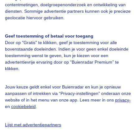
contentmetingen, doelgroepenonderzoek en ontwikkeling van
diensten. Sommige advertentie partners kunnen ook je precieze
geolocatie hiervoor gebruiken.
Over Buienradar
Geef toestemming of betaal voor toegang
Door op "Gratis" te klikken, geef je toestemming voor alle
Bedrijfsgegevens
bovenstaande doeleinden. Indien je voor geen enkel doeleinde
toestemming wenst te geven, kun je kiezen voor een
Veelgestelde vragen
advertentievrije ervaring door op “Buienradar Premium” te
Contact
klikken.
Toegankelijkheid
Jouw keuze geldt enkel voor Buienradar en kun je opnieuw
Gebruikersvoorwaarden
aanpassen of intrekken via “Privacy-instellingen” onderaan onze
website of in het menu van onze app. Lees meer in ons
privacy-
Adverteren
en
cookiebeleid
.
Buienradar Team
Privacy beleid
Lijst met advertentiepartners
Cookie beleid