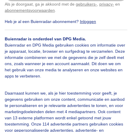
Als je doorgaat, ga je akkoord met de
gebruikers-
,
privacy-
en
Klik
hier
om dit aan te passen
abonnementsvoorwaarden
.
Heb je al een Buienradar-abonnement?
Inloggen
Herfst
Zon
Buienradar is onderdeel van DPG Media.
Buienradar en DPG Media gebruiken cookies om informatie over
Bekijk slideshow
je apparaat, locatie, browser en surfgedrag te verzamelen. Deze
informatie combineren we met de gegevens die je zelf deelt met
ons, zoals wanneer je een account aanmaakt. Dit doen we om
het gebruik van onze media te analyseren en onze websites en
apps te verbeteren.
Een moment geduld aub...
Daarnaast kunnen we, als je hier toestemming voor geeft, je
gegevens gebruiken om onze content, communicatie en aanbod
te personaliseren en je relevante advertenties te tonen, en voor
marketingdoeleinden delen met 4 mediapartners. Ook content
van 13 externe platformen wordt enkel getoond met jouw
toestemming. Onze 114 advertentie partners gebruiken cookies
voor gepersonaliseerde advertenties, advertentie- en
Over Buienradar