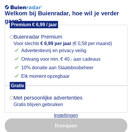
Welkom bij Buienradar, hoe wil je verder
gaan?
Premium € 6,99 / jaar
Mogen we je locatie gebruiken voor het
Zon in de ochtend
weer?
Buienradar Premium
Voor slechts
€ 6,99 per jaar
(€ 0,58 per maand)
Advertentievrij en privacy veilig
Ontvang voor min. € 40,- aan cadeaus
Indien je hier nog geen akkoord op hebt gegeven,
verschijnt er zo een pop-up uit je browser waarin
10% donatie aan Staatsbosbeheer
deze toestemming gevraagd wordt.
Elk moment opzegbaar
Gratis
Is goed, toon de popup
Met persoonlijke advertenties
Gratis blijven gebruiken
Zon in de ochtend
Instellingen
Nu niet, misschien later
Door: Wim van de Bovenkamp
Gemaakt: 09-10-2025, 50x bekeken
Doorgaan
Gebruik je Safari en wil je niet elke dag deze pop-up zien?