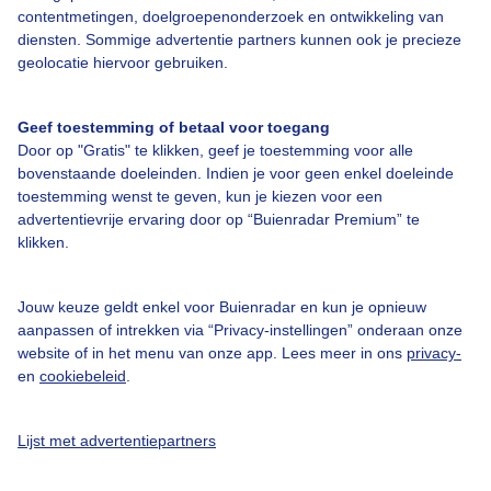
contentmetingen, doelgroepenonderzoek en ontwikkeling van
diensten. Sommige advertentie partners kunnen ook je precieze
Bedrijfsgegevens
geolocatie hiervoor gebruiken.
Veelgestelde vragen
Geef toestemming of betaal voor toegang
Contact
Door op "Gratis" te klikken, geef je toestemming voor alle
Toegankelijkheid
bovenstaande doeleinden. Indien je voor geen enkel doeleinde
toestemming wenst te geven, kun je kiezen voor een
Gebruikersvoorwaarden
advertentievrije ervaring door op “Buienradar Premium” te
klikken.
Adverteren
Buienradar Team
Jouw keuze geldt enkel voor Buienradar en kun je opnieuw
Privacy beleid
aanpassen of intrekken via “Privacy-instellingen” onderaan onze
website of in het menu van onze app. Lees meer in ons
privacy-
Cookie beleid
en
cookiebeleid
.
Privacy instellingen
Gratis weerdata
Lijst met advertentiepartners
@BuienradarNL