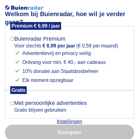
Welkom bij Buienradar, hoe wil je verder
gaan?
Premium € 6,99 / jaar
Mogen we je locatie gebruiken voor het
Mooie zonneharpen door het bladerdek.
weer?
Buienradar Premium
Voor slechts
€ 6,99 per jaar
(€ 0,58 per maand)
Advertentievrij en privacy veilig
Ontvang voor min. € 40,- aan cadeaus
Indien je hier nog geen akkoord op hebt gegeven,
verschijnt er zo een pop-up uit je browser waarin
10% donatie aan Staatsbosbeheer
deze toestemming gevraagd wordt.
Elk moment opzegbaar
Gratis
Is goed, toon de popup
Met persoonlijke advertenties
Gratis blijven gebruiken
Een mooie boswandeling gemaakt door het bos.
Instellingen
Nu niet, misschien later
Door: Ed van Pelt.
Gemaakt: 05-10-2025, 846x bekeken
Doorgaan
Gebruik je Safari en wil je niet elke dag deze pop-up zien?