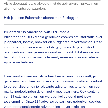
Als je doorgaat, ga je akkoord met de
gebruikers-
,
privacy-
en
Klik
hier
om dit aan te passen
abonnementsvoorwaarden
.
Herfst
Zon
Zonsopkomst
Heb je al een Buienradar-abonnement?
Inloggen
Buienradar is onderdeel van DPG Media.
Bekijk slideshow
Buienradar en DPG Media gebruiken cookies om informatie over
je apparaat, locatie, browser en surfgedrag te verzamelen. Deze
informatie combineren we met de gegevens die je zelf deelt met
ons, zoals wanneer je een account aanmaakt. Dit doen we om
het gebruik van onze media te analyseren en onze websites en
apps te verbeteren.
Een moment geduld aub...
Daarnaast kunnen we, als je hier toestemming voor geeft, je
gegevens gebruiken om onze content, communicatie en aanbod
te personaliseren en je relevante advertenties te tonen, en voor
marketingdoeleinden delen met 4 mediapartners. Ook content
van 13 externe platformen wordt enkel getoond met jouw
toestemming. Onze 114 advertentie partners gebruiken cookies
Over Buienradar
voor gepersonaliseerde advertenties, advertentie- en