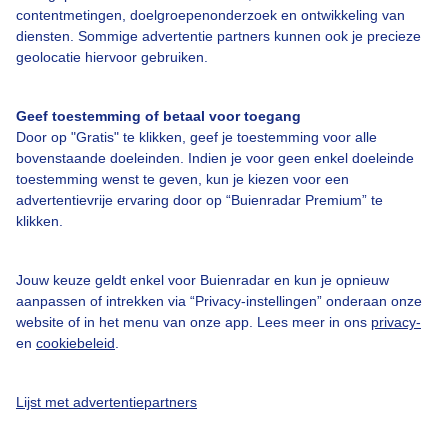
contentmetingen, doelgroepenonderzoek en ontwikkeling van
diensten. Sommige advertentie partners kunnen ook je precieze
Bedrijfsgegevens
geolocatie hiervoor gebruiken.
Veelgestelde vragen
Geef toestemming of betaal voor toegang
Contact
Door op "Gratis" te klikken, geef je toestemming voor alle
Toegankelijkheid
bovenstaande doeleinden. Indien je voor geen enkel doeleinde
toestemming wenst te geven, kun je kiezen voor een
Gebruikersvoorwaarden
advertentievrije ervaring door op “Buienradar Premium” te
Adverteren
klikken.
Buienradar Team
Jouw keuze geldt enkel voor Buienradar en kun je opnieuw
Privacy beleid
aanpassen of intrekken via “Privacy-instellingen” onderaan onze
Cookie beleid
website of in het menu van onze app. Lees meer in ons
privacy-
en
cookiebeleid
.
Privacy instellingen
Gratis weerdata
Lijst met advertentiepartners
@BuienradarNL