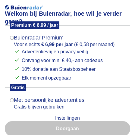
Welkom bij Buienradar, hoe wil je verder
gaan?
Premium € 6,99 / jaar
Mogen we je locatie gebruiken voor het
Kaiserwetter Zillertal Tirol
weer?
Buienradar Premium
Voor slechts
€ 6,99 per jaar
(€ 0,58 per maand)
Advertentievrij en privacy veilig
Ontvang voor min. € 40,- aan cadeaus
Indien je hier nog geen akkoord op hebt gegeven,
verschijnt er zo een pop-up uit je browser waarin
10% donatie aan Staatsbosbeheer
deze toestemming gevraagd wordt.
Elk moment opzegbaar
Gratis
Is goed, toon de popup
Met persoonlijke advertenties
Gratis blijven gebruiken
Foto gemaakt door Roger Overkleeft, Kaiserwetter in
Instellingen
Tirol
Nu niet, misschien later
Doorgaan
Door: Janneke Middendorp
Gemaakt: 03-10-2025, 255x bekeken
Gebruik je Safari en wil je niet elke dag deze pop-up zien?