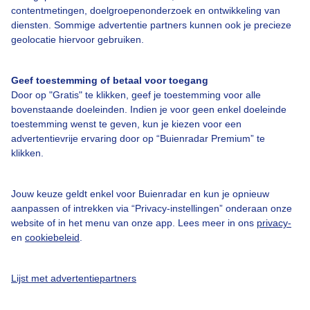
Over Buienradar
contentmetingen, doelgroepenonderzoek en ontwikkeling van
diensten. Sommige advertentie partners kunnen ook je precieze
geolocatie hiervoor gebruiken.
Bedrijfsgegevens
Veelgestelde vragen
Geef toestemming of betaal voor toegang
Door op "Gratis" te klikken, geef je toestemming voor alle
Contact
bovenstaande doeleinden. Indien je voor geen enkel doeleinde
Toegankelijkheid
toestemming wenst te geven, kun je kiezen voor een
advertentievrije ervaring door op “Buienradar Premium” te
Gebruikersvoorwaarden
klikken.
Adverteren
Buienradar Team
Jouw keuze geldt enkel voor Buienradar en kun je opnieuw
aanpassen of intrekken via “Privacy-instellingen” onderaan onze
Privacy beleid
website of in het menu van onze app. Lees meer in ons
privacy-
en
cookiebeleid
.
Cookie beleid
Privacy instellingen
Lijst met advertentiepartners
Gratis weerdata