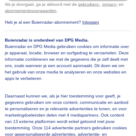
Als je doorgaat, ga je akkoord met de
gebruikers-
,
privacy-
en
Klik
hier
om dit aan te passen
abonnementsvoorwaarden
.
Heb je al een Buienradar-abonnement?
Inloggen
Kaiserwetter
Zon
Buienradar is onderdeel van DPG Media.
Buienradar en DPG Media gebruiken cookies om informatie over
je apparaat, locatie, browser en surfgedrag te verzamelen. Deze
Bekijk slideshow
informatie combineren we met de gegevens die je zelf deelt met
ons, zoals wanneer je een account aanmaakt. Dit doen we om
het gebruik van onze media te analyseren en onze websites en
apps te verbeteren.
Een moment geduld aub...
Daarnaast kunnen we, als je hier toestemming voor geeft, je
gegevens gebruiken om onze content, communicatie en aanbod
te personaliseren en je relevante advertenties te tonen, en voor
marketingdoeleinden delen met 4 mediapartners. Ook content
van 13 externe platformen wordt enkel getoond met jouw
toestemming. Onze 114 advertentie partners gebruiken cookies
voor gepersonaliseerde advertenties, advertentie- en