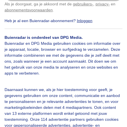
Als je doorgaat, ga je akkoord met de
gebruikers-
,
privacy-
en
Klik
hier
om dit aan te passen
Zon
Wolken
Wind
abonnementsvoorwaarden
.
Heb je al een Buienradar-abonnement?
Inloggen
Bekijk slideshow
Buienradar is onderdeel van DPG Media.
Buienradar en DPG Media gebruiken cookies om informatie over
je apparaat, locatie, browser en surfgedrag te verzamelen. Deze
informatie combineren we met de gegevens die je zelf deelt met
ons, zoals wanneer je een account aanmaakt. Dit doen we om
het gebruik van onze media te analyseren en onze websites en
Een moment geduld aub...
apps te verbeteren.
Daarnaast kunnen we, als je hier toestemming voor geeft, je
gegevens gebruiken om onze content, communicatie en aanbod
te personaliseren en je relevante advertenties te tonen, en voor
marketingdoeleinden delen met 4 mediapartners. Ook content
van 13 externe platformen wordt enkel getoond met jouw
Over Buienradar
toestemming. Onze 114 advertentie partners gebruiken cookies
voor gepersonaliseerde advertenties, advertentie- en