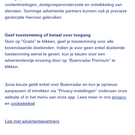
Bedrijfsgegevens
contentmetingen, doelgroepenonderzoek en ontwikkeling van
diensten. Sommige advertentie partners kunnen ook je precieze
Veelgestelde vragen
geolocatie hiervoor gebruiken.
Contact
Toegankelijkheid
Geef toestemming of betaal voor toegang
Door op "Gratis" te klikken, geef je toestemming voor alle
Gebruikersvoorwaarden
bovenstaande doeleinden. Indien je voor geen enkel doeleinde
toestemming wenst te geven, kun je kiezen voor een
Adverteren
advertentievrije ervaring door op “Buienradar Premium” te
Buienradar Team
klikken.
Privacy beleid
Jouw keuze geldt enkel voor Buienradar en kun je opnieuw
Cookie beleid
aanpassen of intrekken via “Privacy-instellingen” onderaan onze
Privacy instellingen
website of in het menu van onze app. Lees meer in ons
privacy-
en
cookiebeleid
.
Gratis weerdata
@BuienradarNL
Lijst met advertentiepartners
Buienradar