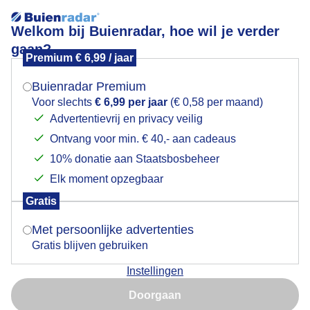
Welkom bij Buienradar, hoe wil je verder
gaan?
Premium € 6,99 / jaar
Mogen we je locatie gebruiken voor het
Stapelwolken
weer?
Buienradar Premium
Voor slechts
€ 6,99 per jaar
(€ 0,58 per maand)
Advertentievrij en privacy veilig
Ontvang voor min. € 40,- aan cadeaus
Indien je hier nog geen akkoord op hebt gegeven,
verschijnt er zo een pop-up uit je browser waarin
10% donatie aan Staatsbosbeheer
deze toestemming gevraagd wordt.
Elk moment opzegbaar
Gratis
Is goed, toon de popup
Met persoonlijke advertenties
Deventer dinsdagmiddag
Gratis blijven gebruiken
Door: Jan Simmes
Gemaakt: 16-09-2025, 93x bekeken
Instellingen
Nu niet, misschien later
Doorgaan
Gebruik je Safari en wil je niet elke dag deze pop-up zien?