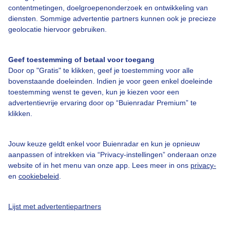
contentmetingen, doelgroepenonderzoek en ontwikkeling van
diensten. Sommige advertentie partners kunnen ook je precieze
Bedrijfsgegevens
geolocatie hiervoor gebruiken.
Veelgestelde vragen
Geef toestemming of betaal voor toegang
Contact
Door op "Gratis" te klikken, geef je toestemming voor alle
Toegankelijkheid
bovenstaande doeleinden. Indien je voor geen enkel doeleinde
toestemming wenst te geven, kun je kiezen voor een
Gebruikersvoorwaarden
advertentievrije ervaring door op “Buienradar Premium” te
klikken.
Adverteren
Buienradar Team
Jouw keuze geldt enkel voor Buienradar en kun je opnieuw
Privacy beleid
aanpassen of intrekken via “Privacy-instellingen” onderaan onze
website of in het menu van onze app. Lees meer in ons
privacy-
Cookie beleid
en
cookiebeleid
.
Privacy instellingen
Gratis weerdata
Lijst met advertentiepartners
@BuienradarNL