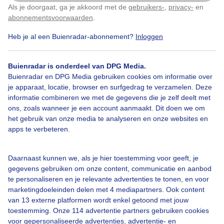
Als je doorgaat, ga je akkoord met de
gebruikers-
,
privacy-
en
Klik
hier
om dit aan te passen
abonnementsvoorwaarden
.
Heb je al een Buienradar-abonnement?
Inloggen
Zon
Wolken
Wind
Buienradar is onderdeel van DPG Media.
Buienradar en DPG Media gebruiken cookies om informatie over
Bekijk slideshow
je apparaat, locatie, browser en surfgedrag te verzamelen. Deze
informatie combineren we met de gegevens die je zelf deelt met
ons, zoals wanneer je een account aanmaakt. Dit doen we om
het gebruik van onze media te analyseren en onze websites en
apps te verbeteren.
Een moment geduld aub...
Daarnaast kunnen we, als je hier toestemming voor geeft, je
gegevens gebruiken om onze content, communicatie en aanbod
te personaliseren en je relevante advertenties te tonen, en voor
marketingdoeleinden delen met 4 mediapartners. Ook content
van 13 externe platformen wordt enkel getoond met jouw
toestemming. Onze 114 advertentie partners gebruiken cookies
voor gepersonaliseerde advertenties, advertentie- en
Over Buienradar