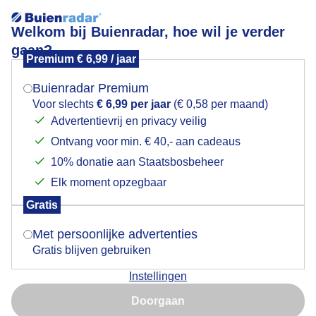
Welkom bij Buienradar, hoe wil je verder
gaan?
Premium € 6,99 / jaar
Mogen we je locatie gebruiken voor het
De zon maakt het weer compleet
weer?
Buienradar Premium
Voor slechts
€ 6,99 per jaar
(€ 0,58 per maand)
Advertentievrij en privacy veilig
Ontvang voor min. € 40,- aan cadeaus
Indien je hier nog geen akkoord op hebt gegeven,
verschijnt er zo een pop-up uit je browser waarin
10% donatie aan Staatsbosbeheer
deze toestemming gevraagd wordt.
Elk moment opzegbaar
Gratis
Is goed, toon de popup
Met persoonlijke advertenties
Gratis blijven gebruiken
zo , wind, wolken, stukjes blauw in de lucht.
Instellingen
Nu niet, misschien later
Door: Maddy Koster
Gemaakt: 16-09-2025, 53x bekeken
Doorgaan
Gebruik je Safari en wil je niet elke dag deze pop-up zien?