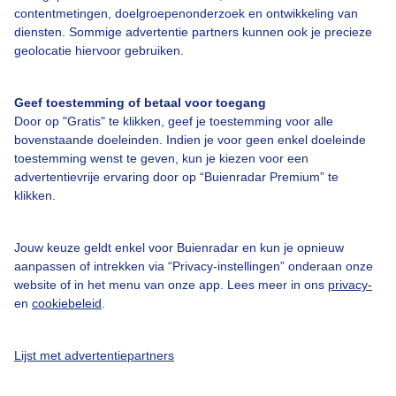
contentmetingen, doelgroepenonderzoek en ontwikkeling van
diensten. Sommige advertentie partners kunnen ook je precieze
Bedrijfsgegevens
geolocatie hiervoor gebruiken.
Veelgestelde vragen
Geef toestemming of betaal voor toegang
Contact
Door op "Gratis" te klikken, geef je toestemming voor alle
Toegankelijkheid
bovenstaande doeleinden. Indien je voor geen enkel doeleinde
toestemming wenst te geven, kun je kiezen voor een
Gebruikersvoorwaarden
advertentievrije ervaring door op “Buienradar Premium” te
klikken.
Adverteren
Buienradar Team
Jouw keuze geldt enkel voor Buienradar en kun je opnieuw
Privacy beleid
aanpassen of intrekken via “Privacy-instellingen” onderaan onze
website of in het menu van onze app. Lees meer in ons
privacy-
Cookie beleid
en
cookiebeleid
.
Privacy instellingen
Gratis weerdata
Lijst met advertentiepartners
@BuienradarNL