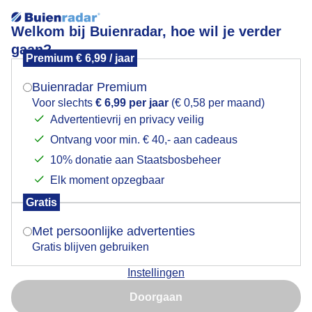
Welkom bij Buienradar, hoe wil je verder
gaan?
Premium € 6,99 / jaar
Mogen we je locatie gebruiken voor het
Gouws in het bos !
weer?
Buienradar Premium
Voor slechts
€ 6,99 per jaar
(€ 0,58 per maand)
Advertentievrij en privacy veilig
Ontvang voor min. € 40,- aan cadeaus
Indien je hier nog geen akkoord op hebt gegeven,
verschijnt er zo een pop-up uit je browser waarin
10% donatie aan Staatsbosbeheer
deze toestemming gevraagd wordt.
Elk moment opzegbaar
Gratis
Is goed, toon de popup
Met persoonlijke advertenties
Gratis blijven gebruiken
Omstuimigeweer!
Instellingen
Nu niet, misschien later
Door: Nely V Frankenhuijzen
Gemaakt: 15-09-2025, 48x bekeken
Doorgaan
Gebruik je Safari en wil je niet elke dag deze pop-up zien?