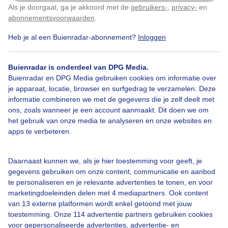
Als je doorgaat, ga je akkoord met de
gebruikers-
,
privacy-
en
Klik
hier
om dit aan te passen
abonnementsvoorwaarden
.
Heb je al een Buienradar-abonnement?
Inloggen
Zon
Wolken
Wind
Buienradar is onderdeel van DPG Media.
Buienradar en DPG Media gebruiken cookies om informatie over
Bekijk slideshow
je apparaat, locatie, browser en surfgedrag te verzamelen. Deze
informatie combineren we met de gegevens die je zelf deelt met
ons, zoals wanneer je een account aanmaakt. Dit doen we om
het gebruik van onze media te analyseren en onze websites en
apps te verbeteren.
Een moment geduld aub...
Daarnaast kunnen we, als je hier toestemming voor geeft, je
gegevens gebruiken om onze content, communicatie en aanbod
te personaliseren en je relevante advertenties te tonen, en voor
marketingdoeleinden delen met 4 mediapartners. Ook content
van 13 externe platformen wordt enkel getoond met jouw
toestemming. Onze 114 advertentie partners gebruiken cookies
voor gepersonaliseerde advertenties, advertentie- en
Over Buienradar