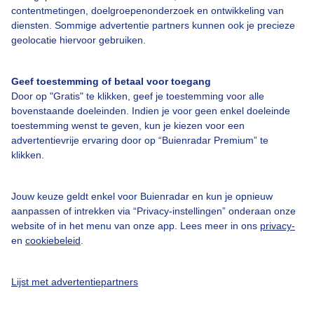
contentmetingen, doelgroepenonderzoek en ontwikkeling van
diensten. Sommige advertentie partners kunnen ook je precieze
geolocatie hiervoor gebruiken.
Over Buienradar
Geef toestemming of betaal voor toegang
Bedrijfsgegevens
Door op "Gratis" te klikken, geef je toestemming voor alle
Veelgestelde vragen
bovenstaande doeleinden. Indien je voor geen enkel doeleinde
toestemming wenst te geven, kun je kiezen voor een
Contact
advertentievrije ervaring door op “Buienradar Premium” te
Toegankelijkheid
klikken.
Gebruikersvoorwaarden
Jouw keuze geldt enkel voor Buienradar en kun je opnieuw
Adverteren
aanpassen of intrekken via “Privacy-instellingen” onderaan onze
website of in het menu van onze app. Lees meer in ons
privacy-
Buienradar Team
en
cookiebeleid
.
Privacy beleid
Cookie beleid
Lijst met advertentiepartners
Privacy instellingen