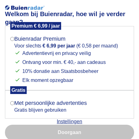
Welkom bij Buienradar, hoe wil je verder
gaan?
Premium € 6,99 / jaar
Mogen we je locatie gebruiken voor het
Lees meer.
weer?
Buienradar Premium
WAT EEN WIND + ZON
Voor slechts
€ 6,99 per jaar
(€ 0,58 per maand)
Advertentievrij en privacy veilig
Ontvang voor min. € 40,- aan cadeaus
Indien je hier nog geen akkoord op hebt gegeven,
verschijnt er zo een pop-up uit je browser waarin
10% donatie aan Staatsbosbeheer
deze toestemming gevraagd wordt.
Elk moment opzegbaar
Gratis
Is goed, toon de popup
Met persoonlijke advertenties
Gratis blijven gebruiken
Instellingen
Nu niet, misschien later
Overwegend- wisselend-Bewolkt , Zon, buien, zeer
Doorgaan
krachtige wind.
Gebruik je Safari en wil je niet elke dag deze pop-up zien?