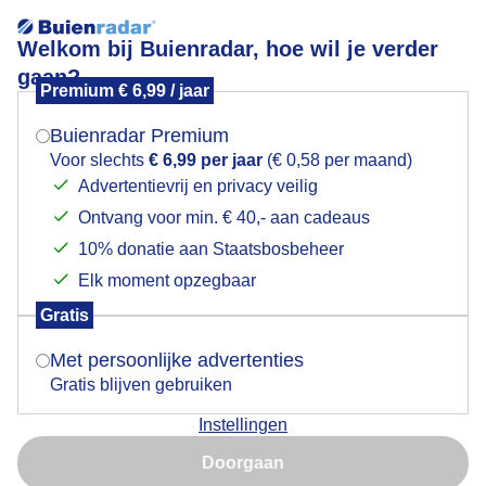
Welkom bij Buienradar, hoe wil je verder
gaan?
Premium € 6,99 / jaar
Mogen we je locatie gebruiken voor het
En? Gaan jullie uitwaaien op het strand vandaag?
weer?
Buienradar Premium
Voor slechts
€ 6,99 per jaar
(€ 0,58 per maand)
Advertentievrij en privacy veilig
Ontvang voor min. € 40,- aan cadeaus
Indien je hier nog geen akkoord op hebt gegeven,
verschijnt er zo een pop-up uit je browser waarin
10% donatie aan Staatsbosbeheer
deze toestemming gevraagd wordt.
Elk moment opzegbaar
Gratis
Is goed, toon de popup
Met persoonlijke advertenties
Gratis blijven gebruiken
Instellingen
Nu niet, misschien later
Doorgaan
Gebruik je Safari en wil je niet elke dag deze pop-up zien?