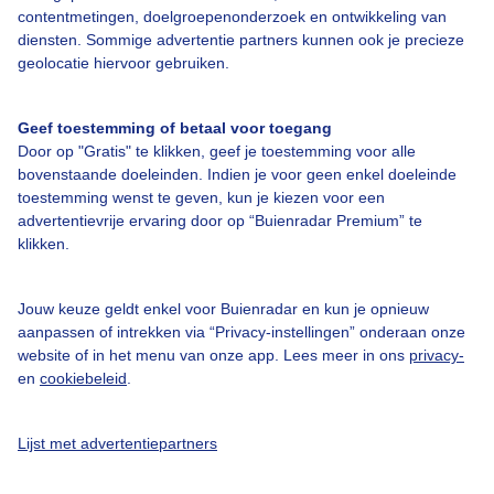
contentmetingen, doelgroepenonderzoek en ontwikkeling van
diensten. Sommige advertentie partners kunnen ook je precieze
geolocatie hiervoor gebruiken.
Over Buienradar
Geef toestemming of betaal voor toegang
Bedrijfsgegevens
Door op "Gratis" te klikken, geef je toestemming voor alle
bovenstaande doeleinden. Indien je voor geen enkel doeleinde
Veelgestelde vragen
toestemming wenst te geven, kun je kiezen voor een
Contact
advertentievrije ervaring door op “Buienradar Premium” te
klikken.
Toegankelijkheid
Gebruikersvoorwaarden
Jouw keuze geldt enkel voor Buienradar en kun je opnieuw
aanpassen of intrekken via “Privacy-instellingen” onderaan onze
Adverteren
website of in het menu van onze app. Lees meer in ons
privacy-
Buienradar Team
en
cookiebeleid
.
Privacy beleid
Lijst met advertentiepartners
Cookie beleid
Privacy instellingen