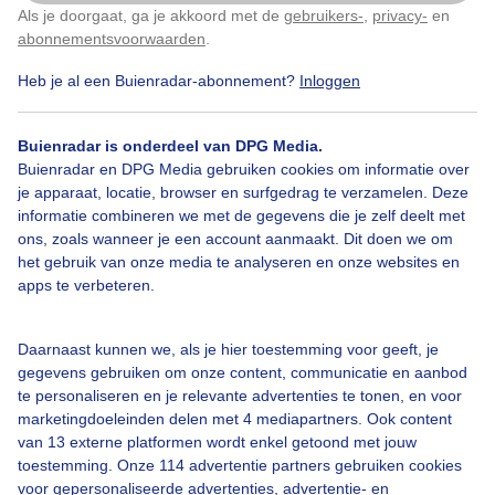
Scheveningen archief.
Als je doorgaat, ga je akkoord met de
gebruikers-
,
privacy-
en
Klik
hier
om dit aan te passen
abonnementsvoorwaarden
.
Door: Chris Meewis
Gemaakt: 15-09-2025, 40x bekeken
Heb je al een Buienradar-abonnement?
Inloggen
Buienradar is onderdeel van DPG Media.
Buienradar en DPG Media gebruiken cookies om informatie over
Herfst
Regen
Wind
je apparaat, locatie, browser en surfgedrag te verzamelen. Deze
informatie combineren we met de gegevens die je zelf deelt met
ons, zoals wanneer je een account aanmaakt. Dit doen we om
Bekijk slideshow
het gebruik van onze media te analyseren en onze websites en
apps te verbeteren.
Daarnaast kunnen we, als je hier toestemming voor geeft, je
gegevens gebruiken om onze content, communicatie en aanbod
te personaliseren en je relevante advertenties te tonen, en voor
Een moment geduld aub...
marketingdoeleinden delen met 4 mediapartners. Ook content
van 13 externe platformen wordt enkel getoond met jouw
toestemming. Onze 114 advertentie partners gebruiken cookies
voor gepersonaliseerde advertenties, advertentie- en