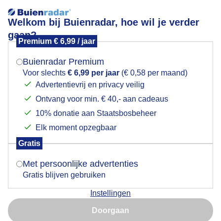
Welkom bij Buienradar, hoe wil je verder
gaan?
Premium € 6,99 / jaar
Mogen we je locatie gebruiken voor het
Morgen uitwaaien?
weer?
Buienradar Premium
Voor slechts
€ 6,99 per jaar
(€ 0,58 per maand)
Advertentievrij en privacy veilig
Ontvang voor min. € 40,- aan cadeaus
Indien je hier nog geen akkoord op hebt gegeven,
verschijnt er zo een pop-up uit je browser waarin
10% donatie aan Staatsbosbeheer
deze toestemming gevraagd wordt.
Elk moment opzegbaar
Gratis
Is goed, toon de popup
Met persoonlijke advertenties
Gratis blijven gebruiken
Instellingen
Nu niet, misschien later
Doorgaan
Gebruik je Safari en wil je niet elke dag deze pop-up zien?