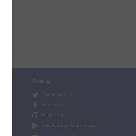
 aub...
Overig
@BuienradarNL
Buienradar
Buienradar
Download de Android app