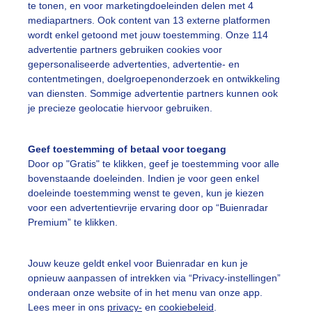
te tonen, en voor marketingdoeleinden delen met 4
mediapartners. Ook content van 13 externe platformen
ekijk slideshow
wordt enkel getoond met jouw toestemming. Onze 114
advertentie partners gebruiken cookies voor
gepersonaliseerde advertenties, advertentie- en
contentmetingen, doelgroepenonderzoek en ontwikkeling
van diensten. Sommige advertentie partners kunnen ook
je precieze geolocatie hiervoor gebruiken.
Een moment geduld
Geef toestemming of betaal voor toegang
Door op "Gratis" te klikken, geef je toestemming voor alle
bovenstaande doeleinden. Indien je voor geen enkel
uienradar
Mijn weer
doeleinde toestemming wenst te geven, kun je kiezen
voor een advertentievrije ervaring door op “Buienradar
fsgegevens
De Bilt
Premium” te klikken.
stelde vragen
Jouw keuze geldt enkel voor Buienradar en kun je
t
opnieuw aanpassen of intrekken via “Privacy-instellingen”
elijkheid
onderaan onze website of in het menu van onze app.
Lees meer in ons
privacy-
en
cookiebeleid
.
kersvoorwaarden