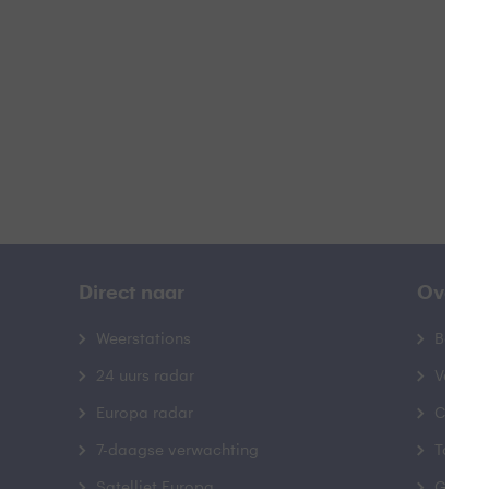
B
Direct naar
Over B
Weerstations
Bedrij
24 uurs radar
Veelge
Europa radar
Contac
7-daagse verwachting
Toegank
Satelliet Europa
Gebrui