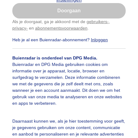
Is goed, toon de popup
Doorgaan
Nu niet, misschien later
Als je doorgaat, ga je akkoord met de
gebruikers-
,
privacy-
en
abonnementsvoorwaarden
.
Gebruik je Safari en wil je niet elke dag deze pop-up
zien?
Heb je al een Buienradar-abonnement?
Inloggen
Klik
hier
om dit aan te passen
Buienradar is onderdeel van DPG Media.
Buienradar en DPG Media gebruiken cookies om
informatie over je apparaat, locatie, browser en
surfgedrag te verzamelen. Deze informatie combineren
we met de gegevens die je zelf deelt met ons, zoals
wanneer je een account aanmaakt. Dit doen we om het
gebruik van onze media te analyseren en onze websites
lop zon dus nu maar even doen dan
en apps te verbeteren.
r: Astrid Wiessner Hoog
Gemaakt: 14-09-2025, 37x bekeken
Daarnaast kunnen we, als je hier toestemming voor geeft,
omer
Zon
je gegevens gebruiken om onze content, communicatie
en aanbod te personaliseren en je relevante advertenties