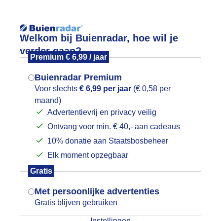
Reisinforma
Lees meer.
Welkom bij Buienradar, hoe wil je
verder gaan?
Premium € 6,99 / jaar
wijd
Foto en video
Weerzine
Buienradar Premium
Zoeken in 
Voor slechts
€ 6,99 per jaar
(€ 0,58 per
maand)
Mogen we je locatie gebruiken voor
oed weer om.de amandelen uit de bo
Advertentievrij en privacy veilig
het weer?
Ontvang voor min. € 40,- aan cadeaus
10% donatie aan Staatsbosbeheer
Elk moment opzegbaar
Indien je hier nog geen akkoord op hebt
Gratis
gegeven, verschijnt er zo een pop-up uit
je browser waarin deze toestemming
Met persoonlijke advertenties
gevraagd wordt.
Gratis blijven gebruiken
Instellingen