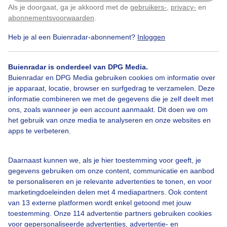
Als je doorgaat, ga je akkoord met de
gebruikers-
,
privacy-
en
Klik
hier
om dit aan te passen
Door: John Dalhuijsen
Gemaakt: 14-09-2025, 41x bekeken
abonnementsvoorwaarden
.
Heb je al een Buienradar-abonnement?
Inloggen
Zon
Wolken
Buienradar is onderdeel van DPG Media.
Buienradar en DPG Media gebruiken cookies om informatie over
je apparaat, locatie, browser en surfgedrag te verzamelen. Deze
informatie combineren we met de gegevens die je zelf deelt met
Bekijk slideshow
ons, zoals wanneer je een account aanmaakt. Dit doen we om
het gebruik van onze media te analyseren en onze websites en
apps te verbeteren.
Daarnaast kunnen we, als je hier toestemming voor geeft, je
Een moment geduld aub...
gegevens gebruiken om onze content, communicatie en aanbod
te personaliseren en je relevante advertenties te tonen, en voor
marketingdoeleinden delen met 4 mediapartners. Ook content
van 13 externe platformen wordt enkel getoond met jouw
toestemming. Onze 114 advertentie partners gebruiken cookies
voor gepersonaliseerde advertenties, advertentie- en