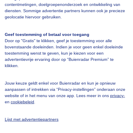
contentmetingen, doelgroepenonderzoek en ontwikkeling van
diensten. Sommige advertentie partners kunnen ook je precieze
Over Buienradar
geolocatie hiervoor gebruiken.
Bedrijfsgegevens
Geef toestemming of betaal voor toegang
Veelgestelde vragen
Door op "Gratis" te klikken, geef je toestemming voor alle
bovenstaande doeleinden. Indien je voor geen enkel doeleinde
Contact
toestemming wenst te geven, kun je kiezen voor een
Toegankelijkheid
advertentievrije ervaring door op “Buienradar Premium” te
klikken.
Gebruikersvoorwaarden
Adverteren
Jouw keuze geldt enkel voor Buienradar en kun je opnieuw
aanpassen of intrekken via “Privacy-instellingen” onderaan onze
Buienradar Team
website of in het menu van onze app. Lees meer in ons
privacy-
Privacy beleid
en
cookiebeleid
.
Cookie beleid
Lijst met advertentiepartners
Privacy instellingen
Gratis weerdata