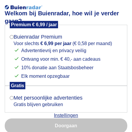
Welkom bij Buienradar, hoe wil je verder
gaan?
Premium € 6,99 / jaar
Mogen we je locatie gebruiken voor het
enorme wolken partijen langs de kust
weer?
Buienradar Premium
Voor slechts
€ 6,99 per jaar
(€ 0,58 per maand)
Advertentievrij en privacy veilig
Ontvang voor min. € 40,- aan cadeaus
Indien je hier nog geen akkoord op hebt gegeven,
verschijnt er zo een pop-up uit je browser waarin
10% donatie aan Staatsbosbeheer
deze toestemming gevraagd wordt.
Elk moment opzegbaar
Gratis
Is goed, toon de popup
Met persoonlijke advertenties
Gratis blijven gebruiken
Instellingen
Nu niet, misschien later
enorme wolken partijen langs de kust
Doorgaan
Gebruik je Safari en wil je niet elke dag deze pop-up zien?