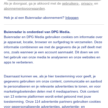
Als je doorgaat, ga je akkoord met de
gebruikers-
,
privacy-
en
Klik
hier
om dit aan te passen
abonnementsvoorwaarden
.
Heb je al een Buienradar-abonnement?
Inloggen
Zon
Regen
Wolken
Buienradar is onderdeel van DPG Media.
Buienradar en DPG Media gebruiken cookies om informatie over
Bekijk slideshow
je apparaat, locatie, browser en surfgedrag te verzamelen. Deze
informatie combineren we met de gegevens die je zelf deelt met
ons, zoals wanneer je een account aanmaakt. Dit doen we om
het gebruik van onze media te analyseren en onze websites en
apps te verbeteren.
Een moment geduld aub...
Daarnaast kunnen we, als je hier toestemming voor geeft, je
gegevens gebruiken om onze content, communicatie en aanbod
te personaliseren en je relevante advertenties te tonen, en voor
marketingdoeleinden delen met 4 mediapartners. Ook content
van 13 externe platformen wordt enkel getoond met jouw
toestemming. Onze 114 advertentie partners gebruiken cookies
voor gepersonaliseerde advertenties, advertentie- en
Over Buienradar