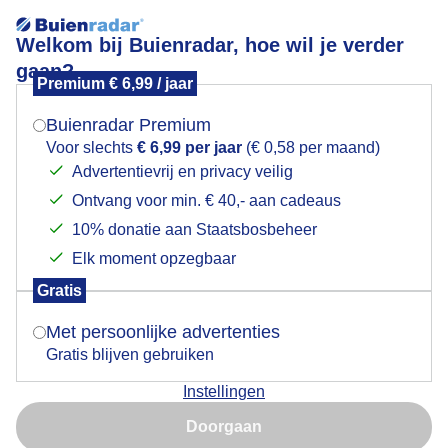
Welkom bij Buienradar, hoe wil je verder
gaan?
Premium € 6,99 / jaar
Mogen we je locatie gebruiken voor het
Weerfoto!
weer?
Buienradar Premium
Voor slechts
€ 6,99 per jaar
(€ 0,58 per maand)
Advertentievrij en privacy veilig
Ontvang voor min. € 40,- aan cadeaus
Indien je hier nog geen akkoord op hebt gegeven,
verschijnt er zo een pop-up uit je browser waarin
10% donatie aan Staatsbosbeheer
deze toestemming gevraagd wordt.
Elk moment opzegbaar
Gratis
Is goed, toon de popup
Met persoonlijke advertenties
Gratis blijven gebruiken
Weerfoto
Instellingen
Nu niet, misschien later
Door: Nely V Frankenhuijzen
Gemaakt: 13-09-2025, 45x bekeken
Doorgaan
Gebruik je Safari en wil je niet elke dag deze pop-up zien?