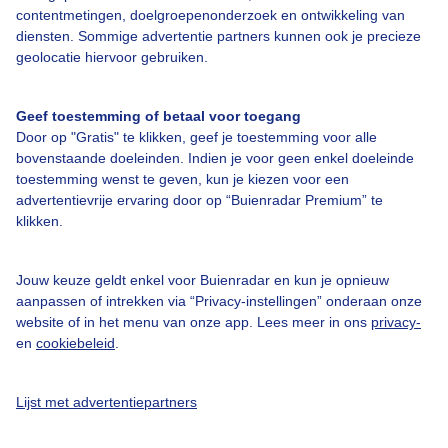
contentmetingen, doelgroepenonderzoek en ontwikkeling van
diensten. Sommige advertentie partners kunnen ook je precieze
Bedrijfsgegevens
geolocatie hiervoor gebruiken.
Veelgestelde vragen
Geef toestemming of betaal voor toegang
Contact
Door op "Gratis" te klikken, geef je toestemming voor alle
Toegankelijkheid
bovenstaande doeleinden. Indien je voor geen enkel doeleinde
toestemming wenst te geven, kun je kiezen voor een
Gebruikersvoorwaarden
advertentievrije ervaring door op “Buienradar Premium” te
klikken.
Adverteren
Buienradar Team
Jouw keuze geldt enkel voor Buienradar en kun je opnieuw
Privacy beleid
aanpassen of intrekken via “Privacy-instellingen” onderaan onze
website of in het menu van onze app. Lees meer in ons
privacy-
Cookie beleid
en
cookiebeleid
.
Privacy instellingen
Gratis weerdata
Lijst met advertentiepartners
@BuienradarNL