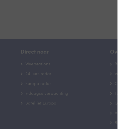
Direct naar
Over B
Weerstations
Bedrij
24 uurs radar
Veelge
Europa radar
Contac
7-daagse verwachting
Toegank
Satelliet Europa
Gebrui
Advert
Buienr