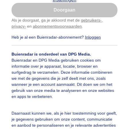
Is goed, toon de popup
Doorgaan
Nu niet, misschien later
Als je doorgaat, ga je akkoord met de
gebruikers-
,
privacy-
en
abonnementsvoorwaarden
.
Gebruik je Safari en wil je niet elke dag deze pop-up
zien?
Heb je al een Buienradar-abonnement?
Inloggen
Klik
hier
om dit aan te passen
Buienradar is onderdeel van DPG Media.
Buienradar en DPG Media gebruiken cookies om
n hele donkere lucht net na een flinke regenbui in de ha
informatie over je apparaat, locatie, browser en
surfgedrag te verzamelen. Deze informatie combineren
r: Arnout Bolt
Gemaakt: 13-09-2025, 58x bekeken
we met de gegevens die je zelf deelt met ons, zoals
wanneer je een account aanmaakt. Dit doen we om het
gebruik van onze media te analyseren en onze websites
bewolking
#donkerelucht
Wolken
en apps te verbeteren.
Daarnaast kunnen we, als je hier toestemming voor geeft,
ekijk slideshow
je gegevens gebruiken om onze content, communicatie
en aanbod te personaliseren en je relevante advertenties