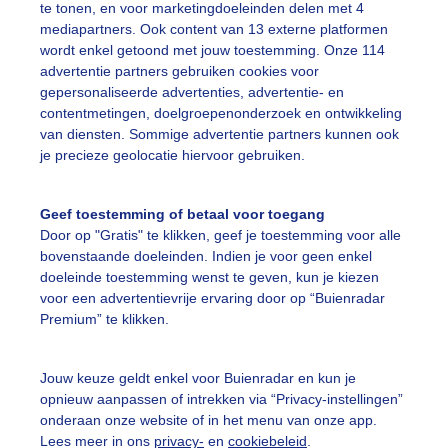
te tonen, en voor marketingdoeleinden delen met 4
mediapartners. Ook content van 13 externe platformen
wordt enkel getoond met jouw toestemming. Onze 114
advertentie partners gebruiken cookies voor
Een moment geduld
gepersonaliseerde advertenties, advertentie- en
contentmetingen, doelgroepenonderzoek en ontwikkeling
van diensten. Sommige advertentie partners kunnen ook
je precieze geolocatie hiervoor gebruiken.
uienradar
Mijn weer
Geef toestemming of betaal voor toegang
fsgegevens
De Bilt
Door op "Gratis" te klikken, geef je toestemming voor alle
bovenstaande doeleinden. Indien je voor geen enkel
stelde vragen
doeleinde toestemming wenst te geven, kun je kiezen
t
voor een advertentievrije ervaring door op “Buienradar
Premium” te klikken.
elijkheid
kersvoorwaarden
Jouw keuze geldt enkel voor Buienradar en kun je
eren
opnieuw aanpassen of intrekken via “Privacy-instellingen”
onderaan onze website of in het menu van onze app.
adar Team
Lees meer in ons
privacy-
en
cookiebeleid
.