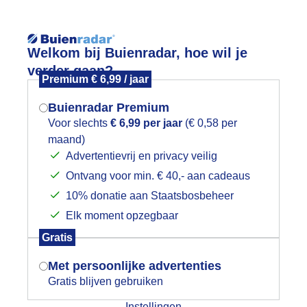
Reisinforma
Lees meer.
Welkom bij Buienradar, hoe wil je
verder gaan?
Premium € 6,99 / jaar
wijd
Foto en video
Weerzine
Buienradar Premium
Zoeken in 
Voor slechts
€ 6,99 per jaar
(€ 0,58 per
maand)
Mogen we je locatie gebruiken voor
ele donkere lucht boven de haven va
Advertentievrij en privacy veilig
het weer?
Ontvang voor min. € 40,- aan cadeaus
10% donatie aan Staatsbosbeheer
Elk moment opzegbaar
Indien je hier nog geen akkoord op hebt
Gratis
gegeven, verschijnt er zo een pop-up uit
je browser waarin deze toestemming
Met persoonlijke advertenties
gevraagd wordt.
Gratis blijven gebruiken
Instellingen