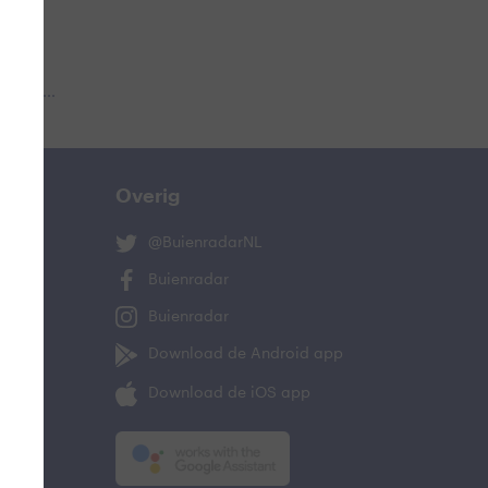
 aub...
Overig
@BuienradarNL
Buienradar
Buienradar
Download de Android app
Download de iOS app