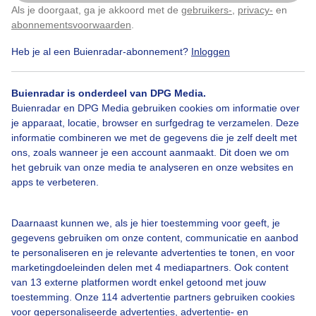
Als je doorgaat, ga je akkoord met de
gebruikers-
,
privacy-
en
Klik
hier
om dit aan te passen
abonnementsvoorwaarden
.
Heb je al een Buienradar-abonnement?
Inloggen
Herfst
Zon
Wolken
Buienradar is onderdeel van DPG Media.
Buienradar en DPG Media gebruiken cookies om informatie over
Bekijk slideshow
je apparaat, locatie, browser en surfgedrag te verzamelen. Deze
informatie combineren we met de gegevens die je zelf deelt met
ons, zoals wanneer je een account aanmaakt. Dit doen we om
het gebruik van onze media te analyseren en onze websites en
apps te verbeteren.
Een moment geduld aub...
Daarnaast kunnen we, als je hier toestemming voor geeft, je
gegevens gebruiken om onze content, communicatie en aanbod
te personaliseren en je relevante advertenties te tonen, en voor
marketingdoeleinden delen met 4 mediapartners. Ook content
van 13 externe platformen wordt enkel getoond met jouw
toestemming. Onze 114 advertentie partners gebruiken cookies
voor gepersonaliseerde advertenties, advertentie- en
Over Buienradar