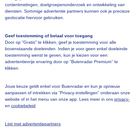
contentmetingen, doelgroepenonderzoek en ontwikkeling van
diensten. Sommige advertentie partners kunnen ook je precieze
Bedrijfsgegevens
geolocatie hiervoor gebruiken.
Veelgestelde vragen
Geef toestemming of betaal voor toegang
Contact
Door op "Gratis" te klikken, geef je toestemming voor alle
Toegankelijkheid
bovenstaande doeleinden. Indien je voor geen enkel doeleinde
toestemming wenst te geven, kun je kiezen voor een
Gebruikersvoorwaarden
advertentievrije ervaring door op “Buienradar Premium” te
klikken.
Adverteren
Buienradar Team
Jouw keuze geldt enkel voor Buienradar en kun je opnieuw
Privacy beleid
aanpassen of intrekken via “Privacy-instellingen” onderaan onze
website of in het menu van onze app. Lees meer in ons
privacy-
Cookie beleid
en
cookiebeleid
.
Privacy instellingen
Gratis weerdata
Lijst met advertentiepartners
@BuienradarNL