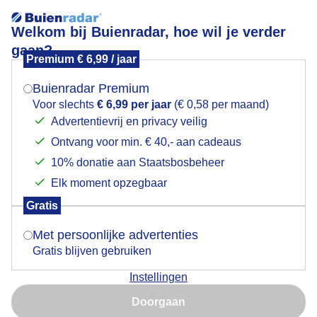
Welkom bij Buienradar, hoe wil je verder
gaan?
Premium € 6,99 / jaar
Mogen we je locatie gebruiken voor het
18.25u. Weer regen op komst.
weer?
Buienradar Premium
Voor slechts
€ 6,99 per jaar
(€ 0,58 per maand)
Advertentievrij en privacy veilig
Ontvang voor min. € 40,- aan cadeaus
Indien je hier nog geen akkoord op hebt gegeven,
verschijnt er zo een pop-up uit je browser waarin
10% donatie aan Staatsbosbeheer
deze toestemming gevraagd wordt.
Elk moment opzegbaar
Gratis
Is goed, toon de popup
Met persoonlijke advertenties
Gratis blijven gebruiken
Net voor de volgende bui !
Instellingen
Nu niet, misschien later
Door: Martin Herms
Gemaakt: 12-09-2025, 93x bekeken
Doorgaan
Gebruik je Safari en wil je niet elke dag deze pop-up zien?