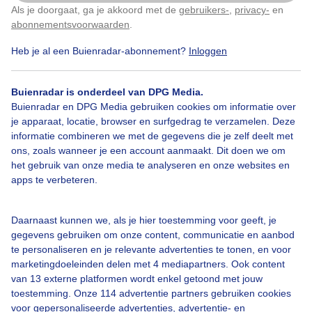
enorme wolken aan de kust en op zee
Als je doorgaat, ga je akkoord met de
gebruikers-
,
privacy-
en
Klik
hier
om dit aan te passen
abonnementsvoorwaarden
.
Door: John Dalhuijsen
Gemaakt: 12-09-2025, 40x bekeken
Heb je al een Buienradar-abonnement?
Inloggen
Buienradar is onderdeel van DPG Media.
Buienradar en DPG Media gebruiken cookies om informatie over
Zon
Wolken
Wind
je apparaat, locatie, browser en surfgedrag te verzamelen. Deze
informatie combineren we met de gegevens die je zelf deelt met
ons, zoals wanneer je een account aanmaakt. Dit doen we om
het gebruik van onze media te analyseren en onze websites en
Bekijk slideshow
apps te verbeteren.
Daarnaast kunnen we, als je hier toestemming voor geeft, je
gegevens gebruiken om onze content, communicatie en aanbod
te personaliseren en je relevante advertenties te tonen, en voor
marketingdoeleinden delen met 4 mediapartners. Ook content
Een moment geduld aub...
van 13 externe platformen wordt enkel getoond met jouw
toestemming. Onze 114 advertentie partners gebruiken cookies
voor gepersonaliseerde advertenties, advertentie- en