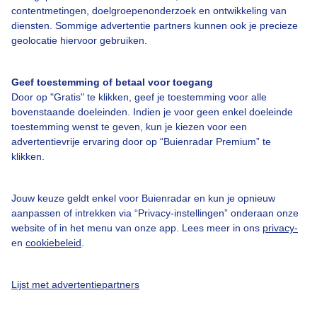
contentmetingen, doelgroepenonderzoek en ontwikkeling van
diensten. Sommige advertentie partners kunnen ook je precieze
geolocatie hiervoor gebruiken.
Over Buienradar
Geef toestemming of betaal voor toegang
Door op "Gratis" te klikken, geef je toestemming voor alle
Bedrijfsgegevens
bovenstaande doeleinden. Indien je voor geen enkel doeleinde
Veelgestelde vragen
toestemming wenst te geven, kun je kiezen voor een
advertentievrije ervaring door op “Buienradar Premium” te
Contact
klikken.
Toegankelijkheid
Gebruikersvoorwaarden
Jouw keuze geldt enkel voor Buienradar en kun je opnieuw
aanpassen of intrekken via “Privacy-instellingen” onderaan onze
Adverteren
website of in het menu van onze app. Lees meer in ons
privacy-
en
cookiebeleid
.
Buienradar Team
Privacy beleid
Lijst met advertentiepartners
Cookie beleid
Privacy instellingen