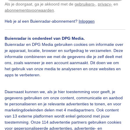
Als je doorgaat, ga je akkoord met de
gebruikers-
,
privacy-
en
Klik
hier
om dit aan te passen
abonnementsvoorwaarden
.
Heb je al een Buienradar-abonnement?
Inloggen
Zomer
Zon
Wolken
Buienradar is onderdeel van DPG Media.
Buienradar en DPG Media gebruiken cookies om informatie over
Bekijk slideshow
je apparaat, locatie, browser en surfgedrag te verzamelen. Deze
informatie combineren we met de gegevens die je zelf deelt met
ons, zoals wanneer je een account aanmaakt. Dit doen we om
het gebruik van onze media te analyseren en onze websites en
apps te verbeteren.
Een moment geduld aub...
Daarnaast kunnen we, als je hier toestemming voor geeft, je
gegevens gebruiken om onze content, communicatie en aanbod
te personaliseren en je relevante advertenties te tonen, en voor
marketingdoeleinden delen met 4 mediapartners. Ook content
van 13 externe platformen wordt enkel getoond met jouw
toestemming. Onze 114 advertentie partners gebruiken cookies
voor gepersonaliseerde advertenties, advertentie- en
Over Buienradar