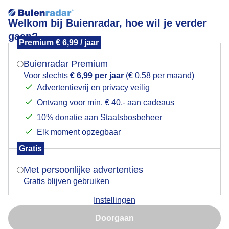
Welkom bij Buienradar, hoe wil je verder
gaan?
Premium € 6,99 / jaar
Mogen we je locatie gebruiken voor het
Helder blauwe lucht veel wind
weer?
Buienradar Premium
Voor slechts
€ 6,99 per jaar
(€ 0,58 per maand)
Advertentievrij en privacy veilig
Ontvang voor min. € 40,- aan cadeaus
Indien je hier nog geen akkoord op hebt gegeven,
verschijnt er zo een pop-up uit je browser waarin
10% donatie aan Staatsbosbeheer
deze toestemming gevraagd wordt.
Elk moment opzegbaar
Gratis
Is goed, toon de popup
Met persoonlijke advertenties
Gratis blijven gebruiken
Heerlijk weer
Instellingen
Nu niet, misschien later
Door: Roelie Van der Vegt
Gemaakt: 11-09-2025, 102x bekeken
Doorgaan
Gebruik je Safari en wil je niet elke dag deze pop-up zien?