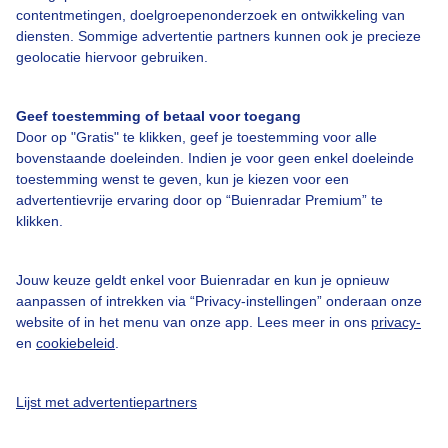
contentmetingen, doelgroepenonderzoek en ontwikkeling van
diensten. Sommige advertentie partners kunnen ook je precieze
Bedrijfsgegevens
geolocatie hiervoor gebruiken.
Veelgestelde vragen
Geef toestemming of betaal voor toegang
Contact
Door op "Gratis" te klikken, geef je toestemming voor alle
Toegankelijkheid
bovenstaande doeleinden. Indien je voor geen enkel doeleinde
toestemming wenst te geven, kun je kiezen voor een
Gebruikersvoorwaarden
advertentievrije ervaring door op “Buienradar Premium” te
klikken.
Adverteren
Buienradar Team
Jouw keuze geldt enkel voor Buienradar en kun je opnieuw
Privacy beleid
aanpassen of intrekken via “Privacy-instellingen” onderaan onze
website of in het menu van onze app. Lees meer in ons
privacy-
Cookie beleid
en
cookiebeleid
.
Privacy instellingen
Gratis weerdata
Lijst met advertentiepartners
@BuienradarNL