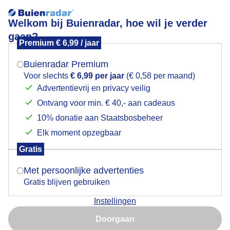
Welkom bij Buienradar, hoe wil je verder
gaan?
Premium € 6,99 / jaar
Mogen we je locatie gebruiken voor het
Bewolkt Haarlem
weer?
Buienradar Premium
Voor slechts
€ 6,99 per jaar
(€ 0,58 per maand)
Advertentievrij en privacy veilig
Ontvang voor min. € 40,- aan cadeaus
Indien je hier nog geen akkoord op hebt gegeven,
verschijnt er zo een pop-up uit je browser waarin
10% donatie aan Staatsbosbeheer
deze toestemming gevraagd wordt.
Elk moment opzegbaar
Gratis
Is goed, toon de popup
Met persoonlijke advertenties
Gratis blijven gebruiken
Spaarne
Instellingen
Nu niet, misschien later
Door: Marjon Adamidis - van Geldorp
Doorgaan
Gebruik je Safari en wil je niet elke dag deze pop-up zien?