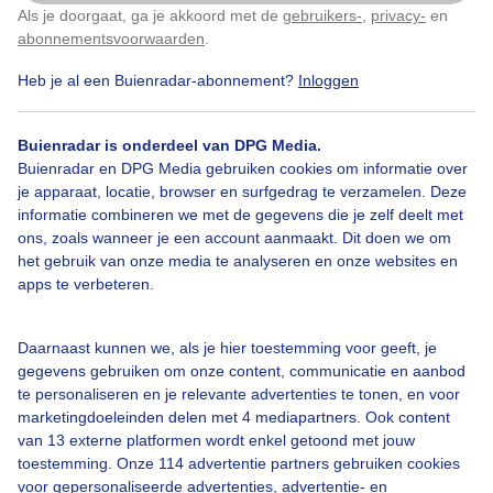
Als je doorgaat, ga je akkoord met de
gebruikers-
,
privacy-
en
Klik
hier
om dit aan te passen
Gemaakt: 11-09-2025, 85x bekeken
abonnementsvoorwaarden
.
Heb je al een Buienradar-abonnement?
Inloggen
Wolken
Buienradar is onderdeel van DPG Media.
Buienradar en DPG Media gebruiken cookies om informatie over
Bekijk slideshow
je apparaat, locatie, browser en surfgedrag te verzamelen. Deze
informatie combineren we met de gegevens die je zelf deelt met
ons, zoals wanneer je een account aanmaakt. Dit doen we om
het gebruik van onze media te analyseren en onze websites en
apps te verbeteren.
Een moment geduld aub...
Daarnaast kunnen we, als je hier toestemming voor geeft, je
gegevens gebruiken om onze content, communicatie en aanbod
te personaliseren en je relevante advertenties te tonen, en voor
marketingdoeleinden delen met 4 mediapartners. Ook content
van 13 externe platformen wordt enkel getoond met jouw
toestemming. Onze 114 advertentie partners gebruiken cookies
voor gepersonaliseerde advertenties, advertentie- en