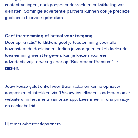
Over Buienradar
contentmetingen, doelgroepenonderzoek en ontwikkeling van
diensten. Sommige advertentie partners kunnen ook je precieze
geolocatie hiervoor gebruiken.
Bedrijfsgegevens
Veelgestelde vragen
Geef toestemming of betaal voor toegang
Contact
Door op "Gratis" te klikken, geef je toestemming voor alle
bovenstaande doeleinden. Indien je voor geen enkel doeleinde
Toegankelijkheid
toestemming wenst te geven, kun je kiezen voor een
Gebruikersvoorwaarden
advertentievrije ervaring door op “Buienradar Premium” te
klikken.
Adverteren
Buienradar Team
Jouw keuze geldt enkel voor Buienradar en kun je opnieuw
Privacy beleid
aanpassen of intrekken via “Privacy-instellingen” onderaan onze
website of in het menu van onze app. Lees meer in ons
privacy-
Cookie beleid
en
cookiebeleid
.
Privacy instellingen
Gratis weerdata
Lijst met advertentiepartners
@BuienradarNL