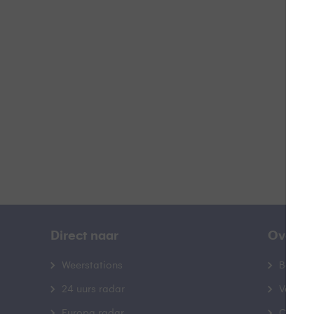
W
B
Direct naar
Over B
Weerstations
Bedrij
24 uurs radar
Veelge
Europa radar
Contac