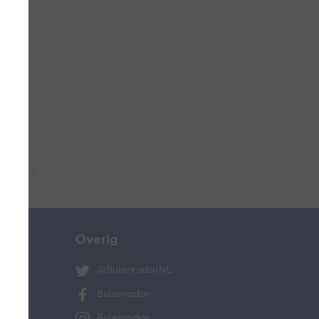
 aub...
Overig
@BuienradarNL
Buienradar
Buienradar