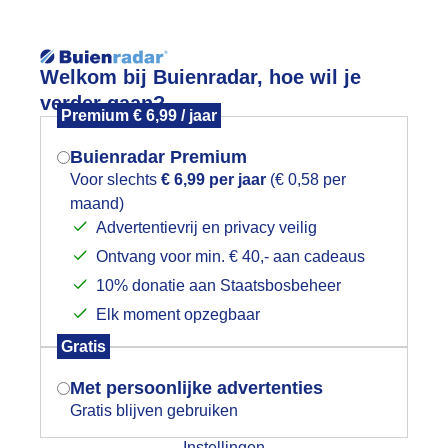
Reisinforma
Welkom bij Buienradar, hoe wil je
verder gaan?
Premium € 6,99 / jaar
Buienradar Premium
Voor slechts
€ 6,99 per jaar
(€ 0,58 per
wijd
Foto en video
Weerzine
maand)
Mogen we je locatie gebruiken voor
Advertentievrij en privacy veilig
het weer?
Zoeken in 
Ontvang voor min. € 40,- aan cadeaus
10% donatie aan Staatsbosbeheer
ewolkt Haarlem
Elk moment opzegbaar
Indien je hier nog geen akkoord op hebt
Gratis
gegeven, verschijnt er zo een pop-up uit
je browser waarin deze toestemming
Met persoonlijke advertenties
gevraagd wordt.
Gratis blijven gebruiken
Instellingen