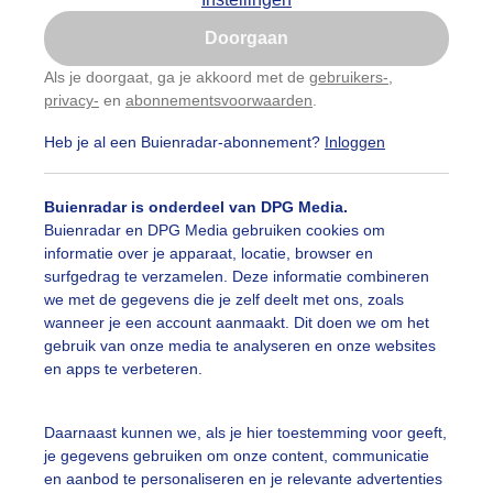
Is goed, toon de popup
Doorgaan
Nu niet, misschien later
Als je doorgaat, ga je akkoord met de
gebruikers-
,
privacy-
en
abonnementsvoorwaarden
.
Gebruik je Safari en wil je niet elke dag deze pop-up
zien?
Heb je al een Buienradar-abonnement?
Inloggen
Klik
hier
om dit aan te passen
Buienradar is onderdeel van DPG Media.
Buienradar en DPG Media gebruiken cookies om
informatie over je apparaat, locatie, browser en
surfgedrag te verzamelen. Deze informatie combineren
we met de gegevens die je zelf deelt met ons, zoals
wanneer je een account aanmaakt. Dit doen we om het
gebruik van onze media te analyseren en onze websites
en apps te verbeteren.
Daarnaast kunnen we, als je hier toestemming voor geeft,
je gegevens gebruiken om onze content, communicatie
r: Marjon Adamidis - van Geldorp
Gemaakt: 11-09-2025, 36x bek
en aanbod te personaliseren en je relevante advertenties