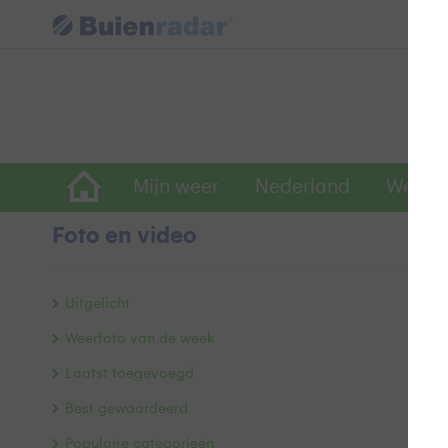
Mijn weer
Nederland
Wereld
Foto en video
B
Uitgelicht
Weerfoto van de week
Laatst toegevoegd
Best gewaardeerd
Populaire categorieën