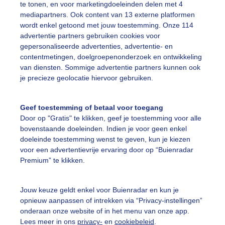
te tonen, en voor marketingdoeleinden delen met 4
mediapartners. Ook content van 13 externe platformen
olken
wordt enkel getoond met jouw toestemming. Onze 114
advertentie partners gebruiken cookies voor
gepersonaliseerde advertenties, advertentie- en
ekijk slideshow
contentmetingen, doelgroepenonderzoek en ontwikkeling
van diensten. Sommige advertentie partners kunnen ook
je precieze geolocatie hiervoor gebruiken.
Geef toestemming of betaal voor toegang
Door op "Gratis" te klikken, geef je toestemming voor alle
Een moment geduld
bovenstaande doeleinden. Indien je voor geen enkel
doeleinde toestemming wenst te geven, kun je kiezen
voor een advertentievrije ervaring door op “Buienradar
Premium” te klikken.
uienradar
Mijn weer
Jouw keuze geldt enkel voor Buienradar en kun je
fsgegevens
De Bilt
opnieuw aanpassen of intrekken via “Privacy-instellingen”
stelde vragen
onderaan onze website of in het menu van onze app.
Lees meer in ons
privacy-
en
cookiebeleid
.
t