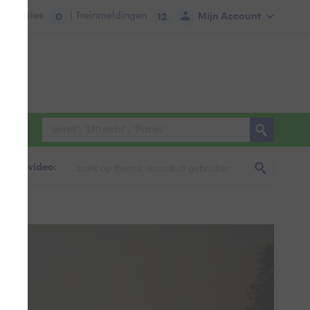
tie:
Files
| Treinmeldingen
Mijn Account
0
12
foto & video: