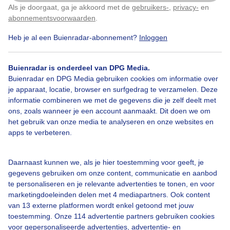
wolkenluchten/ zonnig
Als je doorgaat, ga je akkoord met de
gebruikers-
,
privacy-
en
Klik
hier
om dit aan te passen
abonnementsvoorwaarden
.
Door: Marij Bouwers
Gemaakt: 10-09-2025, 74x bekeken
Heb je al een Buienradar-abonnement?
Inloggen
Buienradar is onderdeel van DPG Media.
Buienradar en DPG Media gebruiken cookies om informatie over
Zon
Wolken
je apparaat, locatie, browser en surfgedrag te verzamelen. Deze
informatie combineren we met de gegevens die je zelf deelt met
ons, zoals wanneer je een account aanmaakt. Dit doen we om
Bekijk slideshow
het gebruik van onze media te analyseren en onze websites en
apps te verbeteren.
Daarnaast kunnen we, als je hier toestemming voor geeft, je
gegevens gebruiken om onze content, communicatie en aanbod
te personaliseren en je relevante advertenties te tonen, en voor
Een moment geduld aub...
marketingdoeleinden delen met 4 mediapartners. Ook content
van 13 externe platformen wordt enkel getoond met jouw
toestemming. Onze 114 advertentie partners gebruiken cookies
voor gepersonaliseerde advertenties, advertentie- en