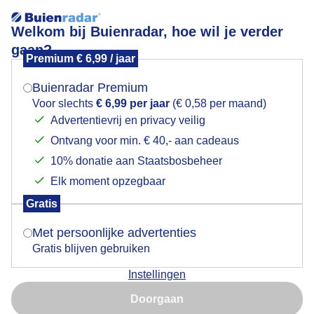
Welkom bij Buienradar, hoe wil je verder
gaan?
Premium € 6,99 / jaar
Mogen we je locatie gebruiken voor het
wolken/ zon
weer?
Buienradar Premium
Voor slechts
€ 6,99 per jaar
(€ 0,58 per maand)
Advertentievrij en privacy veilig
Ontvang voor min. € 40,- aan cadeaus
Indien je hier nog geen akkoord op hebt gegeven,
verschijnt er zo een pop-up uit je browser waarin
10% donatie aan Staatsbosbeheer
deze toestemming gevraagd wordt.
Elk moment opzegbaar
Gratis
Is goed, toon de popup
Met persoonlijke advertenties
Gratis blijven gebruiken
Instellingen
Nu niet, misschien later
Doorgaan
Gebruik je Safari en wil je niet elke dag deze pop-up zien?