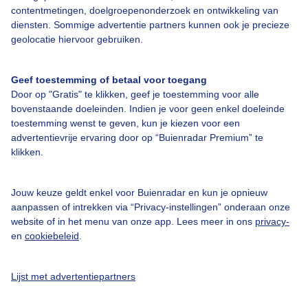
contentmetingen, doelgroepenonderzoek en ontwikkeling van
diensten. Sommige advertentie partners kunnen ook je precieze
geolocatie hiervoor gebruiken.
Over Buienradar
Geef toestemming of betaal voor toegang
Bedrijfsgegevens
Door op "Gratis" te klikken, geef je toestemming voor alle
bovenstaande doeleinden. Indien je voor geen enkel doeleinde
Veelgestelde vragen
toestemming wenst te geven, kun je kiezen voor een
Contact
advertentievrije ervaring door op “Buienradar Premium” te
klikken.
Toegankelijkheid
Gebruikersvoorwaarden
Jouw keuze geldt enkel voor Buienradar en kun je opnieuw
aanpassen of intrekken via “Privacy-instellingen” onderaan onze
Adverteren
website of in het menu van onze app. Lees meer in ons
privacy-
Buienradar Team
en
cookiebeleid
.
Privacy beleid
Lijst met advertentiepartners
Cookie beleid
Privacy instellingen