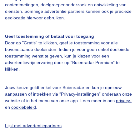
Over Buienradar
contentmetingen, doelgroepenonderzoek en ontwikkeling van
diensten. Sommige advertentie partners kunnen ook je precieze
geolocatie hiervoor gebruiken.
Bedrijfsgegevens
Veelgestelde vragen
Geef toestemming of betaal voor toegang
Door op "Gratis" te klikken, geef je toestemming voor alle
Contact
bovenstaande doeleinden. Indien je voor geen enkel doeleinde
Toegankelijkheid
toestemming wenst te geven, kun je kiezen voor een
advertentievrije ervaring door op “Buienradar Premium” te
Gebruikersvoorwaarden
klikken.
Adverteren
Buienradar Team
Jouw keuze geldt enkel voor Buienradar en kun je opnieuw
aanpassen of intrekken via “Privacy-instellingen” onderaan onze
Privacy beleid
website of in het menu van onze app. Lees meer in ons
privacy-
en
cookiebeleid
.
Cookie beleid
Privacy instellingen
Lijst met advertentiepartners
Gratis weerdata