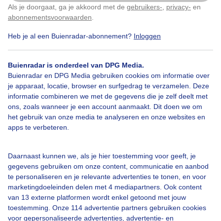
Als je doorgaat, ga je akkoord met de
gebruikers-
,
privacy-
en
Klik
hier
om dit aan te passen
abonnementsvoorwaarden
.
Heb je al een Buienradar-abonnement?
Inloggen
Zon
Wolken
Zonsondergang
Buienradar is onderdeel van DPG Media.
Buienradar en DPG Media gebruiken cookies om informatie over
je apparaat, locatie, browser en surfgedrag te verzamelen. Deze
Bekijk slideshow
informatie combineren we met de gegevens die je zelf deelt met
ons, zoals wanneer je een account aanmaakt. Dit doen we om
het gebruik van onze media te analyseren en onze websites en
apps te verbeteren.
Een moment geduld aub...
Daarnaast kunnen we, als je hier toestemming voor geeft, je
gegevens gebruiken om onze content, communicatie en aanbod
te personaliseren en je relevante advertenties te tonen, en voor
marketingdoeleinden delen met 4 mediapartners. Ook content
van 13 externe platformen wordt enkel getoond met jouw
toestemming. Onze 114 advertentie partners gebruiken cookies
voor gepersonaliseerde advertenties, advertentie- en