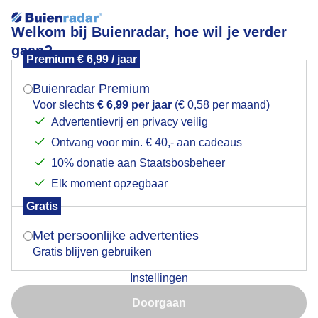
Welkom bij Buienradar, hoe wil je verder
gaan?
Premium € 6,99 / jaar
Mogen we je locatie gebruiken voor het
zonsondergang
weer?
Buienradar Premium
Voor slechts
€ 6,99 per jaar
(€ 0,58 per maand)
Advertentievrij en privacy veilig
Ontvang voor min. € 40,- aan cadeaus
Indien je hier nog geen akkoord op hebt gegeven,
verschijnt er zo een pop-up uit je browser waarin
10% donatie aan Staatsbosbeheer
deze toestemming gevraagd wordt.
Elk moment opzegbaar
Gratis
Is goed, toon de popup
Met persoonlijke advertenties
Gratis blijven gebruiken
toenemende bewolking met nog een knipoog van de
Instellingen
zon bij zonsondergang
Nu niet, misschien later
Doorgaan
Door: ben Saanen
Gemaakt: 08-09-2025, 59x bekeken
Gebruik je Safari en wil je niet elke dag deze pop-up zien?