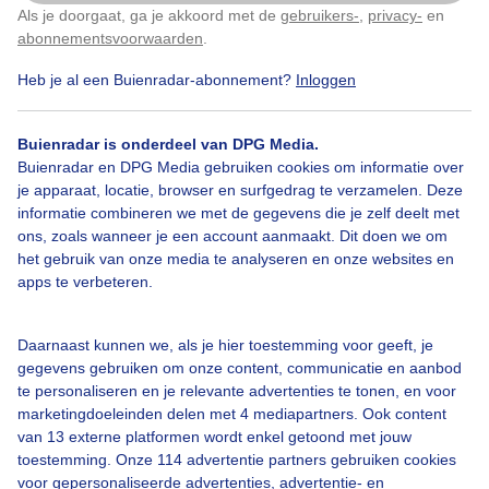
Als je doorgaat, ga je akkoord met de
gebruikers-
,
privacy-
en
Klik
hier
om dit aan te passen
abonnementsvoorwaarden
.
Heb je al een Buienradar-abonnement?
Inloggen
Koeien
Schaduw
Dieren
Buienradar is onderdeel van DPG Media.
Buienradar en DPG Media gebruiken cookies om informatie over
je apparaat, locatie, browser en surfgedrag te verzamelen. Deze
Bekijk slideshow
informatie combineren we met de gegevens die je zelf deelt met
ons, zoals wanneer je een account aanmaakt. Dit doen we om
het gebruik van onze media te analyseren en onze websites en
apps te verbeteren.
Een moment geduld aub...
Daarnaast kunnen we, als je hier toestemming voor geeft, je
gegevens gebruiken om onze content, communicatie en aanbod
te personaliseren en je relevante advertenties te tonen, en voor
marketingdoeleinden delen met 4 mediapartners. Ook content
van 13 externe platformen wordt enkel getoond met jouw
toestemming. Onze 114 advertentie partners gebruiken cookies
voor gepersonaliseerde advertenties, advertentie- en