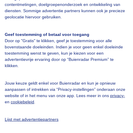
Over Buienradar
contentmetingen, doelgroepenonderzoek en ontwikkeling van
diensten. Sommige advertentie partners kunnen ook je precieze
geolocatie hiervoor gebruiken.
Bedrijfsgegevens
Veelgestelde vragen
Geef toestemming of betaal voor toegang
Door op "Gratis" te klikken, geef je toestemming voor alle
Contact
bovenstaande doeleinden. Indien je voor geen enkel doeleinde
Toegankelijkheid
toestemming wenst te geven, kun je kiezen voor een
advertentievrije ervaring door op “Buienradar Premium” te
Gebruikersvoorwaarden
klikken.
Adverteren
Buienradar Team
Jouw keuze geldt enkel voor Buienradar en kun je opnieuw
aanpassen of intrekken via “Privacy-instellingen” onderaan onze
Privacy beleid
website of in het menu van onze app. Lees meer in ons
privacy-
en
cookiebeleid
.
Cookie beleid
Privacy instellingen
Lijst met advertentiepartners
Gratis weerdata