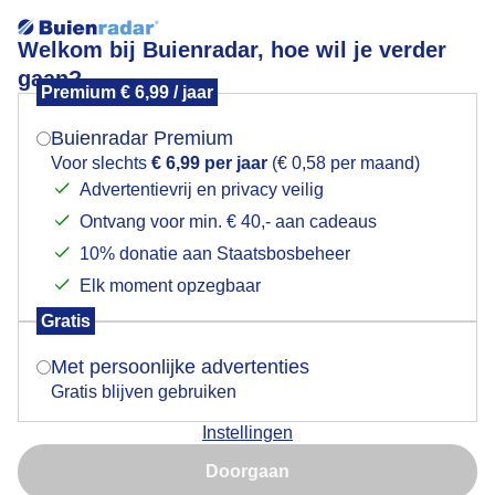
Welkom bij Buienradar, hoe wil je verder
gaan?
Premium € 6,99 / jaar
Mogen we je locatie gebruiken voor het
Koeien in de schaduw
weer?
Buienradar Premium
Voor slechts
€ 6,99 per jaar
(€ 0,58 per maand)
Advertentievrij en privacy veilig
Ontvang voor min. € 40,- aan cadeaus
Indien je hier nog geen akkoord op hebt gegeven,
verschijnt er zo een pop-up uit je browser waarin
10% donatie aan Staatsbosbeheer
deze toestemming gevraagd wordt.
Elk moment opzegbaar
Gratis
Is goed, toon de popup
Met persoonlijke advertenties
Gratis blijven gebruiken
Zonnige en warme zondag als koeien en de schaduw
Instellingen
opzoeken
Nu niet, misschien later
Doorgaan
Door: Toon Boons
Gemaakt: 07-09-2025, 68x bekeken
Gebruik je Safari en wil je niet elke dag deze pop-up zien?