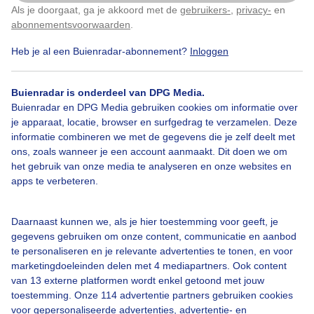
Als je doorgaat, ga je akkoord met de
gebruikers-
,
privacy-
en
Klik
hier
om dit aan te passen
abonnementsvoorwaarden
.
Door: Toon Boons
Gemaakt: 07-09-2025, 24x bekeken
Heb je al een Buienradar-abonnement?
Inloggen
Buienradar is onderdeel van DPG Media.
Camping
Zonnig
Warmedag
Buienradar en DPG Media gebruiken cookies om informatie over
je apparaat, locatie, browser en surfgedrag te verzamelen. Deze
informatie combineren we met de gegevens die je zelf deelt met
ons, zoals wanneer je een account aanmaakt. Dit doen we om
Bekijk slideshow
het gebruik van onze media te analyseren en onze websites en
apps te verbeteren.
Daarnaast kunnen we, als je hier toestemming voor geeft, je
gegevens gebruiken om onze content, communicatie en aanbod
Een moment geduld aub...
te personaliseren en je relevante advertenties te tonen, en voor
marketingdoeleinden delen met 4 mediapartners. Ook content
van 13 externe platformen wordt enkel getoond met jouw
toestemming. Onze 114 advertentie partners gebruiken cookies
voor gepersonaliseerde advertenties, advertentie- en