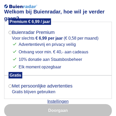
Welkom bij Buienradar, hoe wil je verder
gaan?
Premium € 6,99 / jaar
Mogen we je locatie gebruiken voor het
Lees meer.
weer?
Buienradar Premium
Zonnig campingweer
Voor slechts
€ 6,99 per jaar
(€ 0,58 per maand)
Advertentievrij en privacy veilig
Ontvang voor min. € 40,- aan cadeaus
Indien je hier nog geen akkoord op hebt gegeven,
verschijnt er zo een pop-up uit je browser waarin
10% donatie aan Staatsbosbeheer
deze toestemming gevraagd wordt.
Elk moment opzegbaar
Gratis
Is goed, toon de popup
Met persoonlijke advertenties
Gratis blijven gebruiken
Instellingen
Nu niet, misschien later
Ondanks de aanwezige sluierbewolking heeft de zon
Doorgaan
er geen last van en loopt de temperatuur op.
Gebruik je Safari en wil je niet elke dag deze pop-up zien?