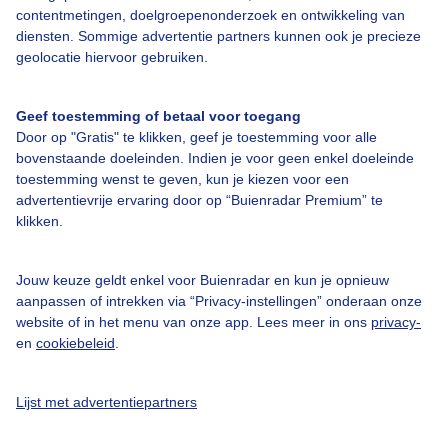
contentmetingen, doelgroepenonderzoek en ontwikkeling van
diensten. Sommige advertentie partners kunnen ook je precieze
geolocatie hiervoor gebruiken.
Over Buienradar
Geef toestemming of betaal voor toegang
Bedrijfsgegevens
Door op "Gratis" te klikken, geef je toestemming voor alle
Veelgestelde vragen
bovenstaande doeleinden. Indien je voor geen enkel doeleinde
toestemming wenst te geven, kun je kiezen voor een
Contact
advertentievrije ervaring door op “Buienradar Premium” te
Toegankelijkheid
klikken.
Gebruikersvoorwaarden
Jouw keuze geldt enkel voor Buienradar en kun je opnieuw
Adverteren
aanpassen of intrekken via “Privacy-instellingen” onderaan onze
website of in het menu van onze app. Lees meer in ons
privacy-
Buienradar Team
en
cookiebeleid
.
Privacy beleid
Cookie beleid
Lijst met advertentiepartners
Privacy instellingen