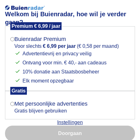
Welkom bij Buienradar, hoe wil je verder
gaan?
Premium € 6,99 / jaar
Mogen we je locatie gebruiken voor het
Lees meer.
weer?
Buienradar Premium
Goedemorgen
Voor slechts
€ 6,99 per jaar
(€ 0,58 per maand)
Advertentievrij en privacy veilig
Ontvang voor min. € 40,- aan cadeaus
Indien je hier nog geen akkoord op hebt gegeven,
verschijnt er zo een pop-up uit je browser waarin
10% donatie aan Staatsbosbeheer
deze toestemming gevraagd wordt.
Elk moment opzegbaar
Gratis
Is goed, toon de popup
Met persoonlijke advertenties
Gratis blijven gebruiken
Instellingen
Nu niet, misschien later
Doorgaan
Gebruik je Safari en wil je niet elke dag deze pop-up zien?