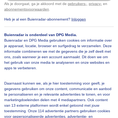
Als je doorgaat, ga je akkoord met de
gebruikers-
,
privacy-
en
Klik
hier
om dit aan te passen
abonnementsvoorwaarden
.
Vanmorgen vroeg
Heb je al een Buienradar-abonnement?
Inloggen
Door: Dilia van Zon
Gemaakt: 06-09-2025, 1895x bekeken
Buienradar is onderdeel van DPG Media.
Buienradar en DPG Media gebruiken cookies om informatie over
je apparaat, locatie, browser en surfgedrag te verzamelen. Deze
informatie combineren we met de gegevens die je zelf deelt met
Spinnenweb
Zonsopkomst
ons, zoals wanneer je een account aanmaakt. Dit doen we om
het gebruik van onze media te analyseren en onze websites en
apps te verbeteren.
Bekijk slideshow
Daarnaast kunnen we, als je hier toestemming voor geeft, je
gegevens gebruiken om onze content, communicatie en aanbod
te personaliseren en je relevante advertenties te tonen, en voor
marketingdoeleinden delen met 4 mediapartners. Ook content
van 13 externe platformen wordt enkel getoond met jouw
Een moment geduld aub...
toestemming. Onze 114 advertentie partners gebruiken cookies
voor gepersonaliseerde advertenties, advertentie- en