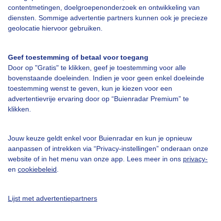
contentmetingen, doelgroepenonderzoek en ontwikkeling van
diensten. Sommige advertentie partners kunnen ook je precieze
geolocatie hiervoor gebruiken.
Geef toestemming of betaal voor toegang
Over Buienradar
Door op "Gratis" te klikken, geef je toestemming voor alle
bovenstaande doeleinden. Indien je voor geen enkel doeleinde
Bedrijfsgegevens
toestemming wenst te geven, kun je kiezen voor een
advertentievrije ervaring door op “Buienradar Premium” te
Veelgestelde vragen
klikken.
Contact
Toegankelijkheid
Jouw keuze geldt enkel voor Buienradar en kun je opnieuw
aanpassen of intrekken via “Privacy-instellingen” onderaan onze
Gebruikersvoorwaarden
website of in het menu van onze app. Lees meer in ons
privacy-
en
cookiebeleid
.
Adverteren
Buienradar Team
Lijst met advertentiepartners
Privacy beleid