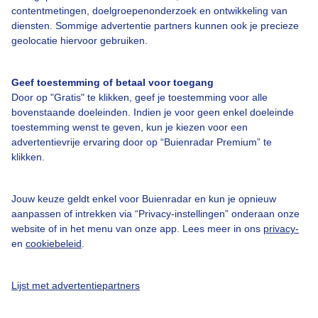
Bedrijfsgegevens
contentmetingen, doelgroepenonderzoek en ontwikkeling van
diensten. Sommige advertentie partners kunnen ook je precieze
Veelgestelde vragen
geolocatie hiervoor gebruiken.
Contact
Toegankelijkheid
Geef toestemming of betaal voor toegang
Door op "Gratis" te klikken, geef je toestemming voor alle
Gebruikersvoorwaarden
bovenstaande doeleinden. Indien je voor geen enkel doeleinde
toestemming wenst te geven, kun je kiezen voor een
Adverteren
advertentievrije ervaring door op “Buienradar Premium” te
Buienradar Team
klikken.
Privacy beleid
Jouw keuze geldt enkel voor Buienradar en kun je opnieuw
Cookie beleid
aanpassen of intrekken via “Privacy-instellingen” onderaan onze
Privacy instellingen
website of in het menu van onze app. Lees meer in ons
privacy-
en
cookiebeleid
.
Gratis weerdata
@BuienradarNL
Lijst met advertentiepartners
Buienradar