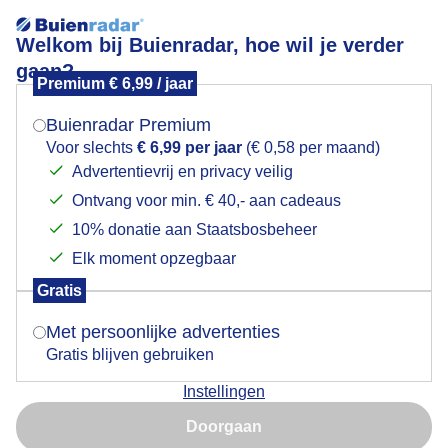
Welkom bij Buienradar, hoe wil je verder
gaan?
Premium € 6,99 / jaar
Mogen we je locatie gebruiken voor het
Mooie wolkenluchten
weer?
Buienradar Premium
Voor slechts
€ 6,99 per jaar
(€ 0,58 per maand)
Advertentievrij en privacy veilig
Ontvang voor min. € 40,- aan cadeaus
Indien je hier nog geen akkoord op hebt gegeven,
verschijnt er zo een pop-up uit je browser waarin
10% donatie aan Staatsbosbeheer
deze toestemming gevraagd wordt.
Elk moment opzegbaar
Gratis
Is goed, toon de popup
Met persoonlijke advertenties
Terlet
Gratis blijven gebruiken
Door: Jan Simmes
Gemaakt: 05-09-2025, 57x bekeken
Instellingen
Nu niet, misschien later
Doorgaan
Gebruik je Safari en wil je niet elke dag deze pop-up zien?