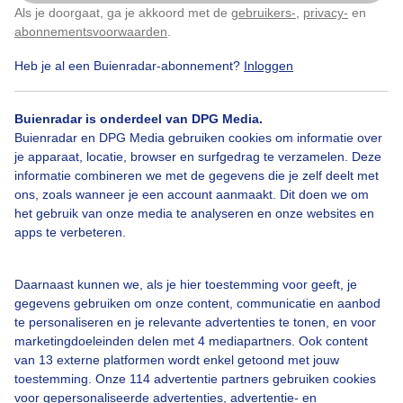
Als je doorgaat, ga je akkoord met de
gebruikers-
,
privacy-
en
Klik
hier
om dit aan te passen
Wolken
abonnementsvoorwaarden
.
Heb je al een Buienradar-abonnement?
Inloggen
Bekijk slideshow
Buienradar is onderdeel van DPG Media.
Buienradar en DPG Media gebruiken cookies om informatie over
je apparaat, locatie, browser en surfgedrag te verzamelen. Deze
informatie combineren we met de gegevens die je zelf deelt met
ons, zoals wanneer je een account aanmaakt. Dit doen we om
het gebruik van onze media te analyseren en onze websites en
Een moment geduld aub...
apps te verbeteren.
Daarnaast kunnen we, als je hier toestemming voor geeft, je
gegevens gebruiken om onze content, communicatie en aanbod
te personaliseren en je relevante advertenties te tonen, en voor
marketingdoeleinden delen met 4 mediapartners. Ook content
van 13 externe platformen wordt enkel getoond met jouw
Over Buienradar
toestemming. Onze 114 advertentie partners gebruiken cookies
voor gepersonaliseerde advertenties, advertentie- en